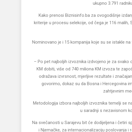
ukupno 3.791 radnik
Kako prenosi Biznisinfo.ba za ovogodišnje izdan
kriterije u procesu selekcije, od čega je 116 malih
Nominovano je i 15 kompanija koje su se istakle na 
– Po pet najboljih izvoznika izdvojeno je za svako 
KM dobiti, više od 740 miliona KM izvoza te zapoš
odražava izvrsnost, mjerljive rezultate i značaj
govorimo, dokaz su da Bosna i Hercegovina im
zahtjevnim međ
Metodologija izbora najboljih izvoznika temelji se n
u saradnji s nezavisnom k
Na svečanosti u Sarajevu bit će dodijeljena i četiri s
i Njemačke, za internacionalizaciju poslovanja i r