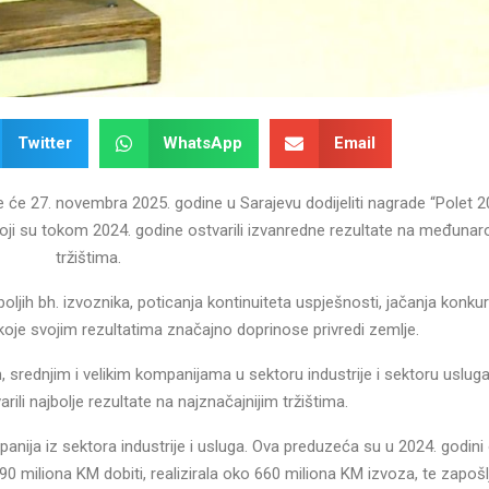
Twitter
WhatsApp
Email
će 27. novembra 2025. godine u Sarajevu dodijeliti nagrade “Polet 2
ji su tokom 2024. godine ostvarili izvanredne rezultate na međuna
tržištima.
boljih bh. izvoznika, poticanja kontinuiteta uspješnosti, jačanja konku
 koje svojim rezultatima značajno doprinose privredi zemlje.
m, srednjim i velikim kompanijama u sektoru industrije i sektoru usluga
rili najbolje rezultate na najznačajnijim tržištima.
anija iz sektora industrije i usluga. Ova preduzeća su u 2024. godini 
90 miliona KM dobiti, realizirala oko 660 miliona KM izvoza, te zapošl