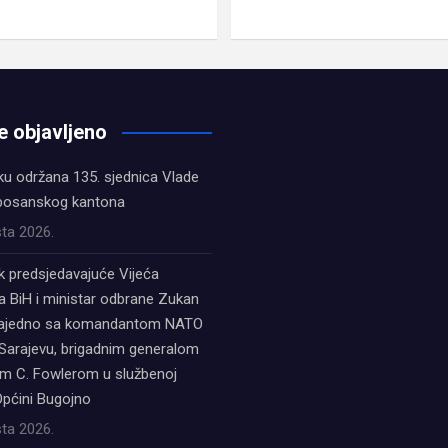
e objavljeno
ku održana 135. sjednica Vlade
bosanskog kantona
ta 2026.
k predsjedavajuće Vijeća
a BiH i ministar odbrane Zukan
zajedno sa komandantom NATO
Sarajevu, brigadnim generalom
 C. Fowlerom u službenoj
Općini Bugojno
ta 2026.