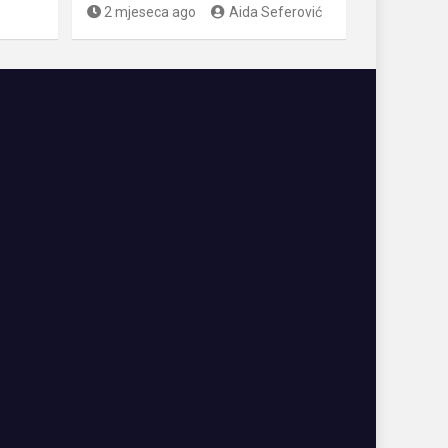
2 mjeseca ago
Aida Seferović