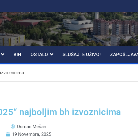
BIH
OSTALO
SLUŠAJTE UŽIVO!
ZAPOŠLJAV
 izvoznicima
025“ najboljim bh izvoznicima
Osman Mešan
19 Novembra, 2025