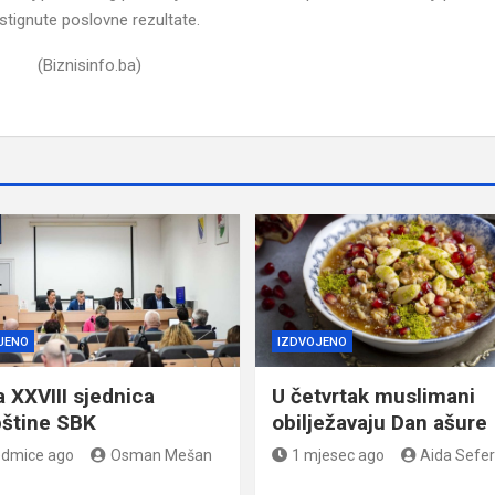
stignute poslovne rezultate.
(Biznisinfo.ba)
JENO
IZDVOJENO
a XXVIII sjednica
U četvrtak muslimani
štine SBK
obilježavaju Dan ašure
edmice ago
Osman Mešan
1 mjesec ago
Aida Sefer