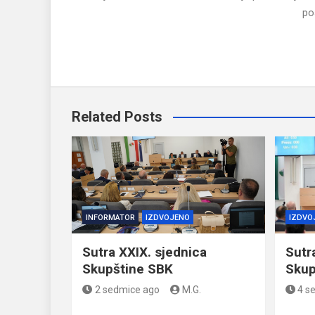
po
Related Posts
INFORMATOR
IZDVOJENO
IZDVO
Sutra XXIX. sjednica
Sutr
Skupštine SBK
Skup
2 sedmice ago
M.G.
4 s