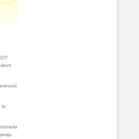
025”
rodnim
rentnosti
 te
ostvarila
javaju