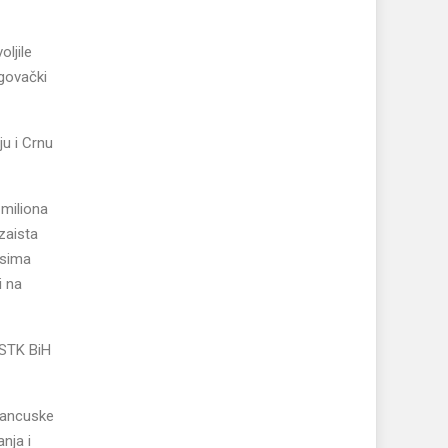
ljile
egovački
ju i Crnu
 miliona
zaista
esima
i na
/STK BiH
Francuske
anja i