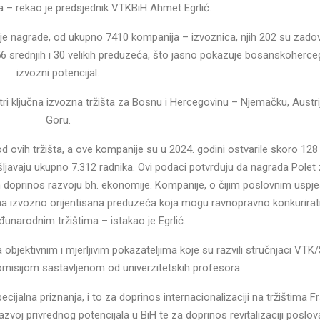
a – rekao je predsjednik VTKBiH Ahmet Egrlić.
je nagrade, od ukupno 7410 kompanija – izvoznica, njih 202 su zadovo
, 56 srednjih i 30 velikih preduzeća, što jasno pokazuje bosanskoherc
izvozni potencijal.
tri ključna izvozna tržišta za Bosnu i Hercegovinu – Njemačku, Austri
Goru.
od ovih tržišta, a ove kompanije su u 2024. godini ostvarile skoro 128
ljavaju ukupno 7.312 radnika. Ovi podaci potvrđuju da nagrada Polet 
an doprinos razvoju bh. ekonomije. Kompanije, o čijim poslovnim uspj
a izvozno orijentisana preduzeća koja mogu ravnopravno konkurirat
unarodnim tržištima – istakao je Egrlić.
a objektivnim i mjerljivim pokazateljima koje su razvili stručnjaci VTK
omisijom sastavljenom od univerzitetskih profesora.
pecijalna priznanja, i to za doprinos internacionalizaciji na tržištima 
azvoj privrednog potencijala u BiH te za doprinos revitalizaciji poslov