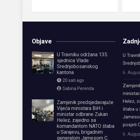
Objave
Zadnj
U Travniku održana 135.
U Travni
sjednica Vlade
Srednjo
Srednjobosanskog
kantona
6. Augus
20 sati ago
Zamjeni
Sabina Perenda
ministar
Helez, 
Zamjenik predsjedavajuće
Vijeća ministara BiH i
štaba u 
ministar odbrane Zukan
Jamesom
Helez, zajedno sa
posjeti 
komandantom NATO štaba
u Sarajevu, brigadnim
6. Augus
generalom Jamesom C.