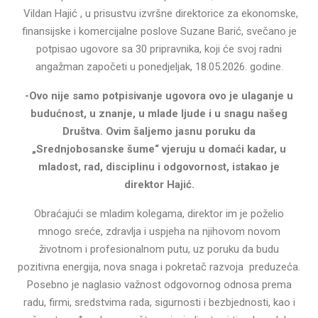
Vildan Hajić , u prisustvu izvršne direktorice za ekonomske,
finansijske i komercijalne poslove Suzane Barić, svečano je
potpisao ugovore sa 30 pripravnika, koji će svoj radni
angažman započeti u ponedjeljak, 18.05.2026. godine.
-Ovo nije samo potpisivanje ugovora ovo je ulaganje u
budućnost, u znanje, u mlade ljude i u snagu našeg
Društva. Ovim šaljemo jasnu poruku da
„Srednjobosanske šume“ vjeruju u domaći kadar, u
mladost, rad, disciplinu i odgovornost, istakao je
direktor Hajić.
Obraćajući se mladim kolegama, direktor im je poželio
mnogo sreće, zdravlja i uspjeha na njihovom novom
životnom i profesionalnom putu, uz poruku da budu
pozitivna energija, nova snaga i pokretač razvoja preduzeća.
Posebno je naglasio važnost odgovornog odnosa prema
radu, firmi, sredstvima rada, sigurnosti i bezbjednosti, kao i