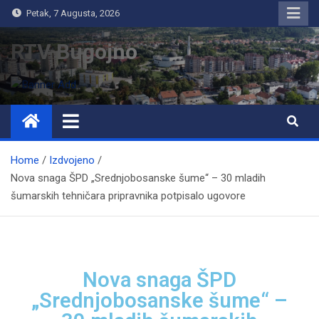
Petak, 7 Augusta, 2026
RTV Bugojno
Home
Izdvojeno
Nova snaga ŠPD „Srednjobosanske šume“ – 30 mladih
šumarskih tehničara pripravnika potpisalo ugovore
Nova snaga ŠPD
„Srednjobosanske šume“ –