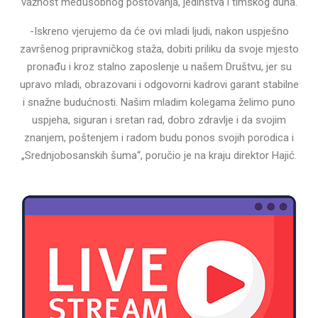
važnost međusobnog poštovanja, jedinstva i timskog duha.
-Iskreno vjerujemo da će ovi mladi ljudi, nakon uspješno
završenog pripravničkog staža, dobiti priliku da svoje mjesto
pronađu i kroz stalno zaposlenje u našem Društvu, jer su
upravo mladi, obrazovani i odgovorni kadrovi garant stabilne
i snažne budućnosti. Našim mladim kolegama želimo puno
uspjeha, siguran i sretan rad, dobro zdravlje i da svojim
znanjem, poštenjem i radom budu ponos svojih porodica i
„Srednjobosanskih šuma“, poručio je na kraju direktor Hajić.