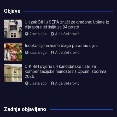
Objave
Ulazak BiH u SEPA znači za građane: Uplate iz
dijaspore jeftinije za 94 posto
2 sata ago
Aida Seferović
Indeks cijena hrane blago porastao u julu
2 sata ago
Aida Seferović
CIK BiH ovjerio 64 kandidatske liste za
kompenzacijske mandate na Općim izborima
2026.
3 sata ago
Aida Seferović
олимп казино
Zadnje objavljeno