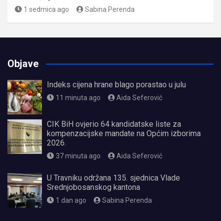
1 sedmica ago
Sabina Perenda
Objave
Indeks cijena hrane blago porastao u julu
11 minuta ago
Aida Seferović
CIK BiH ovjerio 64 kandidatske liste za
kompenzacijske mandate na Općim izborima
2026.
37 minuta ago
Aida Seferović
U Travniku održana 135. sjednica Vlade
Srednjobosanskog kantona
1 dan ago
Sabina Perenda