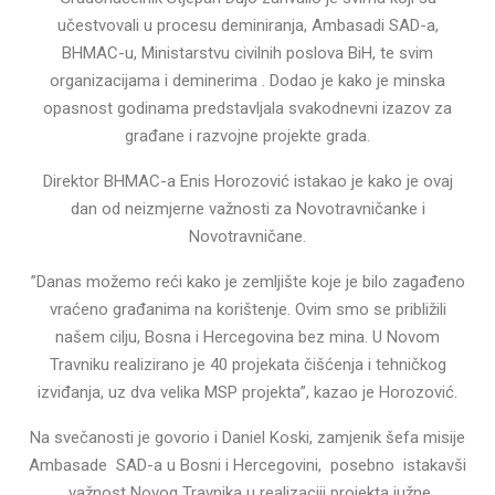
učestvovali u procesu deminiranja, Ambasadi SAD-a,
BHMAC-u, Ministarstvu civilnih poslova BiH, te svim
organizacijama i deminerima . Dodao je kako je minska
opasnost godinama predstavljala svakodnevni izazov za
građane i razvojne projekte grada.
Direktor BHMAC-a Enis Horozović istakao je kako je ovaj
dan od neizmjerne važnosti za Novotravničanke i
Novotravničane.
”Danas možemo reći kako je zemljište koje je bilo zagađeno
vraćeno građanima na korištenje. Ovim smo se približili
našem cilju, Bosna i Hercegovina bez mina. U Novom
Travniku realizirano je 40 projekata čišćenja i tehničkog
izviđanja, uz dva velika MSP projekta”, kazao je Horozović.
Na svečanosti je govorio i Daniel Koski, zamjenik šefa misije
Ambasade SAD-a u Bosni i Hercegovini, posebno istakavši
važnost Novog Travnika u realizaciji projekta južne