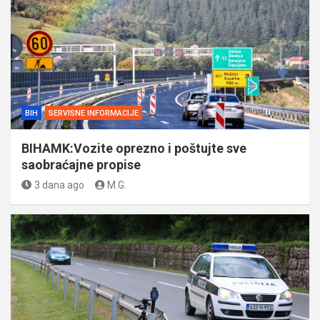
BIH
SERVISNE INFORMACIJE
BIHAMK:Vozite oprezno i poštujte sve
saobraćajne propise
3 dana ago
M.G.