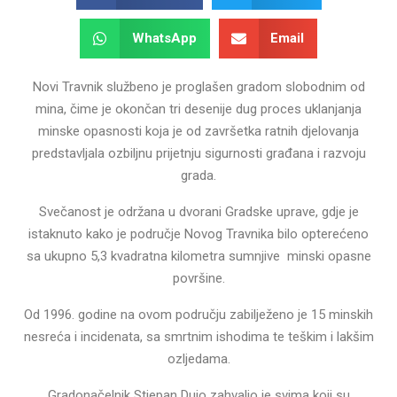
WhatsApp
Email
Novi Travnik službeno je proglašen gradom slobodnim od
mina, čime je okončan tri desenije dug proces uklanjanja
minske opasnosti koja je od završetka ratnih djelovanja
predstavljala ozbiljnu prijetnju sigurnosti građana i razvoju
grada.
Svečanost je održana u dvorani Gradske uprave, gdje je
istaknuto kako je područje Novog Travnika bilo opterećeno
sa ukupno 5,3 kvadratna kilometra sumnjive minski opasne
površine.
Od 1996. godine na ovom području zabilježeno je 15 minskih
nesreća i incidenata, sa smrtnim ishodima te teškim i lakšim
ozljedama.
Gradonačelnik Stjepan Dujo zahvalio je svima koji su