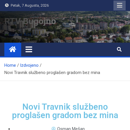
Petak, 7 Augusta, 2026
RTV Bugojno
Home
Izdvojeno
Novi Travnik službeno proglašen gradom bez mina
Novi Travnik službeno
proglašen gradom bez mina
Osman Mešan