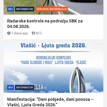
BIH
INFORMATOR
SERVISNE INFORMACIJE
Radarske kontrole na području SBK za
04.08.2026.
3 dana ago
M.G.
BIH
INFORMATOR
Manifestacija: “Dani pobjede, dani ponosa –
Vlašić, Ljuta Greda 2026.”