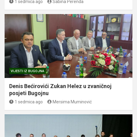
1 sedmica ago
Sabina Perenda
VIJESTI IZ BUGOJNA
Denis Bećirovići Zukan Helez u zvaničnoj
posjeti Bugojnu
1 sedmica ago
Mersima Muminović