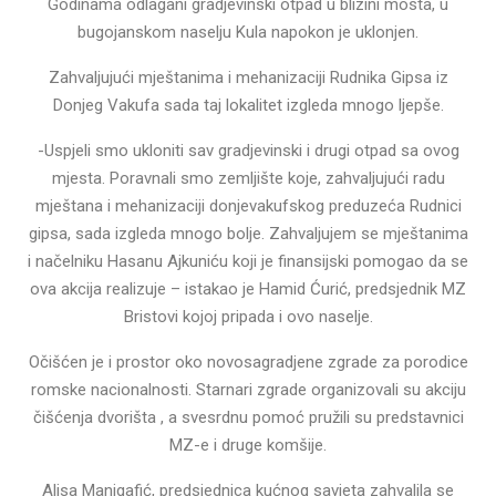
Godinama odlagani gradjevinski otpad u blizini mosta, u
bugojanskom naselju Kula napokon je uklonjen.
Zahvaljujući mještanima i mehanizaciji Rudnika Gipsa iz
Donjeg Vakufa sada taj lokalitet izgleda mnogo ljepše.
-Uspjeli smo ukloniti sav gradjevinski i drugi otpad sa ovog
mjesta. Poravnali smo zemljište koje, zahvaljujući radu
mještana i mehanizaciji donjevakufskog preduzeća Rudnici
gipsa, sada izgleda mnogo bolje. Zahvaljujem se mještanima
i načelniku Hasanu Ajkuniću koji je finansijski pomogao da se
ova akcija realizuje – istakao je Hamid Ćurić, predsjednik MZ
Bristovi kojoj pripada i ovo naselje.
Očišćen je i prostor oko novosagradjene zgrade za porodice
romske nacionalnosti. Starnari zgrade organizovali su akciju
čišćenja dvorišta , a svesrdnu pomoć pružili su predstavnici
MZ-e i druge komšije.
Alisa Manjgafić, predsjednica kućnog savjeta zahvalila se