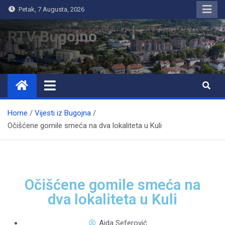
Petak, 7 Augusta, 2026
RTV Bugojno
Home
Vijesti iz Bugojna
Očišćene gomile smeća na dva lokaliteta u Kuli
Očišćene gomile smeća na
dva lokaliteta u Kuli
Aida Seferović