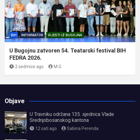
BIH
INFORMATOR
VIJESTI IZ BUGOJNA
U Bugojnu zatvoren 54. Teatarski festival BIH
FEDRA 2026.
2 sedmice ago
M.G.
Objave
U Travniku održana 135. sjednica Vlade
Srednjobosanskog kantona
12 sati ago
Sabina Perenda