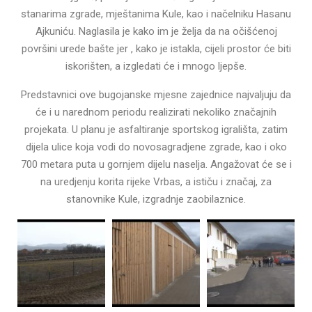
stanarima zgrade, mještanima Kule, kao i načelniku Hasanu
Ajkuniću. Naglasila je kako im je želja da na očišćenoj
površini urede bašte jer , kako je istakla, cijeli prostor će biti
iskorišten, a izgledati će i mnogo ljepše.
Predstavnici ove bugojanske mjesne zajednice najvaljuju da
će i u narednom periodu realizirati nekoliko značajnih
projekata. U planu je asfaltiranje sportskog igrališta, zatim
dijela ulice koja vodi do novosagradjene zgrade, kao i oko
700 metara puta u gornjem dijelu naselja. Angažovat će se i
na uredjenju korita rijeke Vrbas, a ističu i značaj, za
stanovnike Kule, izgradnje zaobilaznice.