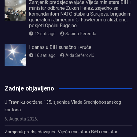
Zamjenik predsjedavajuće Vijeća ministara BiH i
ministar odbrane Zukan Helez, zajedno sa
komandantom NATO štaba u Sarajevu, brigadnim
generalom Jamesom C. Fowlerom u službenoj
posjeti Općini Bugojno
12 sati ago
Sabina Perenda
I danas u BiH sunačno i vruće
16 sati ago
Aida Seferović
олимп казино
Zadnje objavljeno
U Travniku održana 135. sjednica Vlade Srednjobosanskog
kantona
6. Augusta 2026.
Zamjenik predsjedavajuće Vijeća ministara BiH i ministar