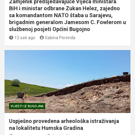
Zamjenik predsjedavajuće Vijeća ministara
BiH i ministar odbrane Zukan Helez, zajedno
sa komandantom NATO štaba u Sarajevu,
brigadnim generalom Jamesom C. Fowlerom u
službenoj posjeti Općini Bugojno
12 sati ago
Sabina Perenda
VIJESTI IZ BUGOJNA
Uspješno provedena arheološka istraživanja
na lokalitetu Humska Gradina