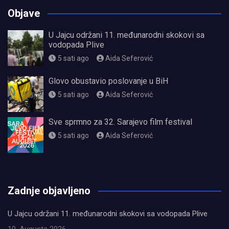
Objave
U Jajcu održani 11. međunarodni skokovi sa
vodopada Plive
5 sati ago
Aida Seferović
Glovo obustavio poslovanje u BiH
5 sati ago
Aida Seferović
Sve sprmno za 32. Sarajevo film festival
5 sati ago
Aida Seferović
олимп казино
Zadnje objavljeno
U Jajcu održani 11. međunarodni skokovi sa vodopada Plive