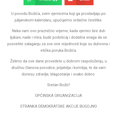
U povodu Božića, svim vjernicima koji ga proslavljaju po
julijanskom kalendaru, upućujemo srdačne čestitke.
Neka vam ovo praznično vrijeme, kada vjernici šire duh
ljubavi, nade i mira, bude podsticaj i dodatna snaga da se
posvetite zalaganju za sve one vrijednosti koje su duhovna i
etička poruka Božića.
Želimo da ove dane provedete u dobrom raspoloženju, u
društvu članova porodice, prijatelja i komšija, te da vam
donesu zdravlje, blagostanje i svako dobro.
Sretan Božić!
OPĆINSKA ORGANIZACIJA
STRANKA DEMOKRATSKE AKCIJE BUGOJNO