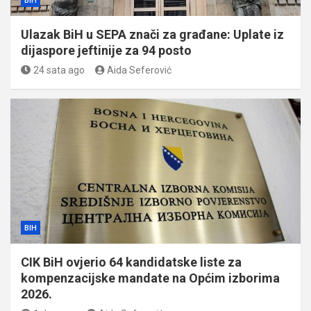
BIH
Ulazak BiH u SEPA znači za građane: Uplate iz
dijaspore jeftinije za 94 posto
24 sata ago
Aida Seferović
BIH
CIK BiH ovjerio 64 kandidatske liste za
kompenzacijske mandate na Općim izborima
2026.