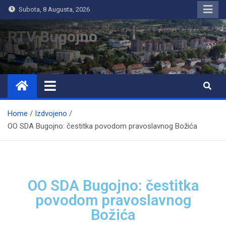
Subota, 8 Augusta, 2026
RTV Bugojno
Home
Izdvojeno
OO SDA Bugojno: čestitka povodom pravoslavnog Božića
OO SDA Bugojno: čestitka
povodom pravoslavnog
Božića