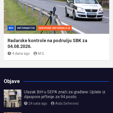
BIH
INFORMATOR
SERVISNE INFORMACIJE
Radarske kontrole na području SBK za
04.08.2026.
4 dana ago
M.G.
Objave
Ulazak BiH u SEPA znači za građane: Uplate iz
dijaspore jeftinije za 94 posto
24 sata ago
Aida Seferović