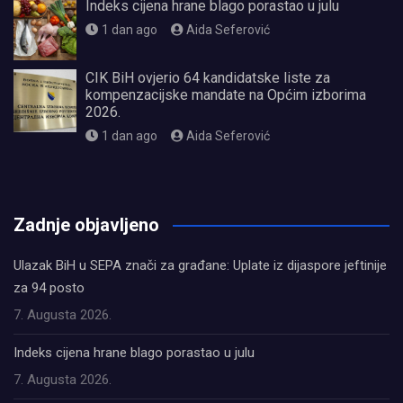
Indeks cijena hrane blago porastao u julu
1 dan ago
Aida Seferović
CIK BiH ovjerio 64 kandidatske liste za
kompenzacijske mandate na Općim izborima
2026.
1 dan ago
Aida Seferović
олимп казино
Zadnje objavljeno
Ulazak BiH u SEPA znači za građane: Uplate iz dijaspore jeftinije
za 94 posto
7. Augusta 2026.
Indeks cijena hrane blago porastao u julu
7. Augusta 2026.