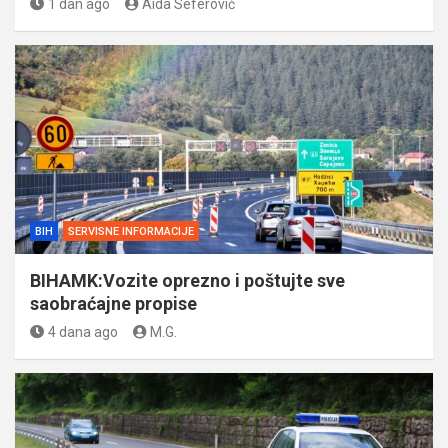
1 dan ago
Aida Seferović
BIH
SERVISNE INFORMACIJE
BIHAMK:Vozite oprezno i poštujte sve
saobraćajne propise
4 dana ago
M.G.