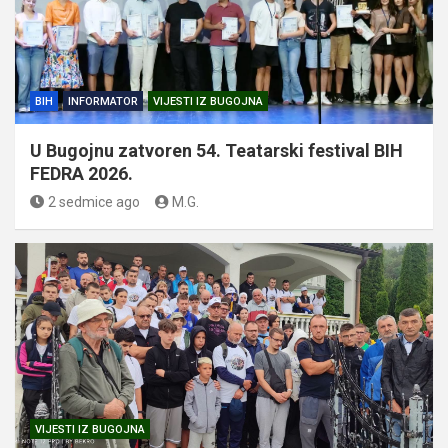
BIH
INFORMATOR
VIJESTI IZ BUGOJNA
U Bugojnu zatvoren 54. Teatarski festival BIH
FEDRA 2026.
2 sedmice ago
M.G.
VIJESTI IZ BUGOJNA