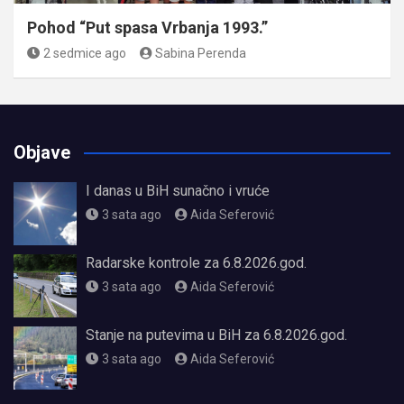
Pohod “Put spasa Vrbanja 1993.”
2 sedmice ago
Sabina Perenda
Objave
I danas u BiH sunačno i vruće
3 sata ago
Aida Seferović
Radarske kontrole za 6.8.2026.god.
3 sata ago
Aida Seferović
Stanje na putevima u BiH za 6.8.2026.god.
3 sata ago
Aida Seferović