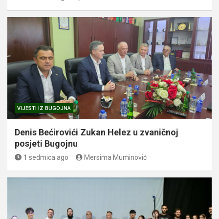
VIJESTI IZ BUGOJNA
Denis Bećirovići Zukan Helez u zvaničnoj
posjeti Bugojnu
1 sedmica ago
Mersima Muminović