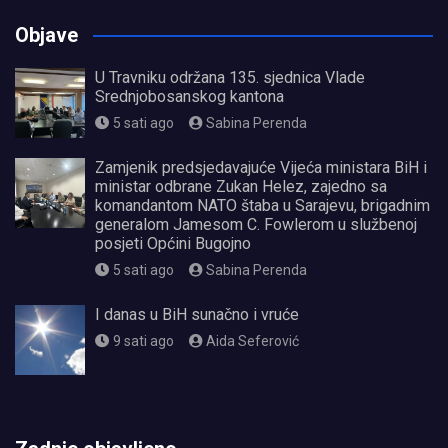
Objave
U Travniku održana 135. sjednica Vlade
Srednjobosanskog kantona
5 sati ago
Sabina Perenda
Zamjenik predsjedavajuće Vijeća ministara BiH i
ministar odbrane Zukan Helez, zajedno sa
komandantom NATO štaba u Sarajevu, brigadnim
generalom Jamesom C. Fowlerom u službenoj
posjeti Općini Bugojno
5 sati ago
Sabina Perenda
I danas u BiH sunačno i vruće
9 sati ago
Aida Seferović
олимп казино