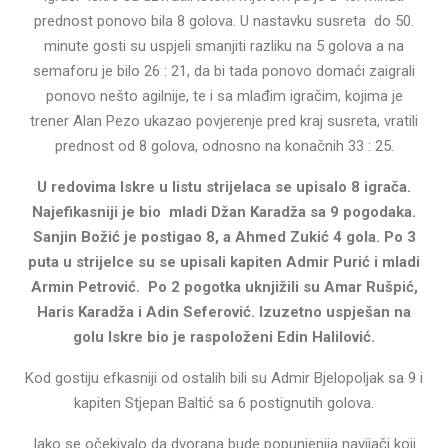
prednost ponovo bila 8 golova. U nastavku susreta do 50.
minute gosti su uspjeli smanjiti razliku na 5 golova a na
semaforu je bilo 26 : 21, da bi tada ponovo domaći zaigrali
ponovo nešto agilnije, te i sa mlađim igračim, kojima je
trener Alan Pezo ukazao povjerenje pred kraj susreta, vratili
prednost od 8 golova, odnosno na konačnih 33 : 25.
U redovima Iskre u listu strijelaca se upisalo 8 igrača.
Najefikasniji je bio mladi Džan Karadža sa 9 pogodaka.
Sanjin Božić je postigao 8, a Ahmed Zukić 4 gola. Po 3
puta u strijelce su se upisali kapiten Admir Purić i mladi
Armin Petrović. Po 2 pogotka uknjižili su Amar Rušpić,
Haris Karadža i Adin Seferović. Izuzetno uspješan na
golu Iskre bio je raspoloženi Edin Halilović.
Kod gostiju efkasniji od ostalih bili su Admir Bjelopoljak sa 9 i
kapiten Stjepan Baltić sa 6 postignutih golova.
Iako se očekivalo da dvorana bude popunjenija navijači koji