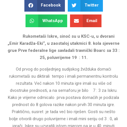
Facebook
Twitter
WhatsApp
Email
Rukometaši Iskre, sinoć su u KSC-u, u dvorani
„Emir Karadža-Eki“, u zaostaloj utakmici 8. kola sjeverne
grue Prve federalne lige savladali travnički Boarc sa 33 :
25, poluvrijeme 19 : 11.
Od prvog do posljednjeg sudijskog žvižduka domaći
rukometaši su diktirali tempo i imali permanentnu kontrolu
rezultata. Već nakon 10 minuta igre imali su više od
dvostruke prednosti, a na semaforu je bilo 7 : 3 za Iskru.
Kako je vrijeme odmicalo prva postava domaćih je podizala
prednost do 8 golova razike nakon prvih 30 minuta igre.
Praktično, susret je tada već bio riješen. Gosti su nešto
bolje otvorili drugo poluvrijeme i imali mini seriju od 3 : 0, ali
igrači Iskre su uzvratili istom mjerom pa je u 40. minuti