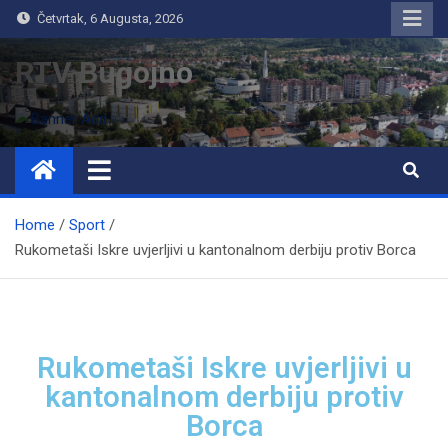
Četvrtak, 6 Augusta, 2026
RTV Bugojno
Home
Sport
Rukometaši Iskre uvjerljivi u kantonalnom derbiju protiv Borca
Rukometaši Iskre uvjerljivi u
kantonalnom derbiju protiv
Borca