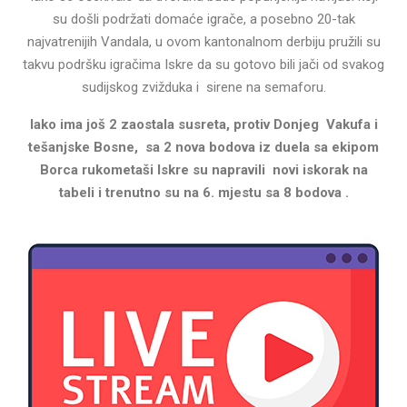
su došli podržati domaće igrače, a posebno 20-tak
najvatrenijih Vandala, u ovom kantonalnom derbiju pružili su
takvu podršku igračima Iskre da su gotovo bili jači od svakog
sudijskog zvižduka i sirene na semaforu.
Iako ima još 2 zaostala susreta, protiv Donjeg Vakufa i
tešanjske Bosne, sa 2 nova bodova iz duela sa ekipom
Borca rukometaši Iskre su napravili novi iskorak na
tabeli i trenutno su na 6. mjestu sa 8 bodova .