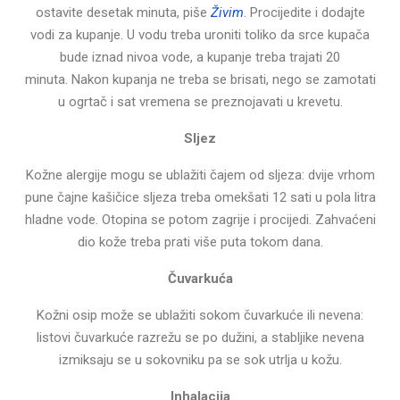
ostavite desetak minuta, piše
Živim
. Procijedite i dodajte
vodi za kupanje. U vodu treba uroniti toliko da srce kupača
bude iznad nivoa vode, a kupanje treba trajati 20
minuta. Nakon kupanja ne treba se brisati, nego se zamotati
u ogrtač i sat vremena se preznojavati u krevetu.
Sljez
Kožne alergije mogu se ublažiti čajem od sljeza: dvije vrhom
pune čajne kašičice sljeza treba omekšati 12 sati u pola litra
hladne vode. Otopina se potom zagrije i procijedi. Zahvaćeni
dio kože treba prati više puta tokom dana.
Čuvarkuća
Kožni osip može se ublažiti sokom čuvarkuće ili nevena:
listovi čuvarkuće razrežu se po dužini, a stabljike nevena
izmiksaju se u sokovniku pa se sok utrlja u kožu.
Inhalacija