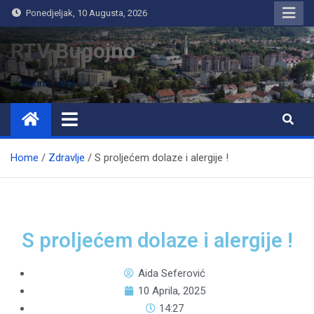
Ponedjeljak, 10 Augusta, 2026
RTV Bugojno
Home
Zdravlje
S proljećem dolaze i alergije !
S proljećem dolaze i alergije !
Aida Seferović
10 Aprila, 2025
14:27