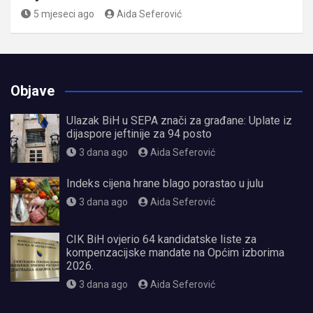
5 mjeseci ago
Aida Seferović
Objave
Ulazak BiH u SEPA znači za građane: Uplate iz
dijaspore jeftinije za 94 posto
3 dana ago
Aida Seferović
Indeks cijena hrane blago porastao u julu
3 dana ago
Aida Seferović
CIK BiH ovjerio 64 kandidatske liste za
kompenzacijske mandate na Općim izborima
2026.
3 dana ago
Aida Seferović