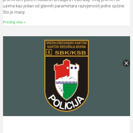
uzima kao jedan od glavnih parametara razvijenosti jedne općine.
Što je manji
Pročitaj više »