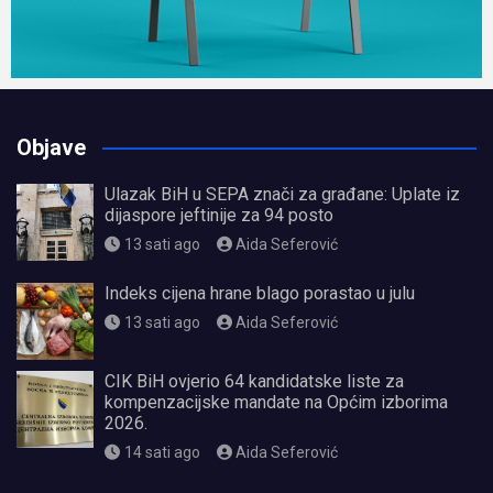
Objave
Ulazak BiH u SEPA znači za građane: Uplate iz
dijaspore jeftinije za 94 posto
13 sati ago
Aida Seferović
Indeks cijena hrane blago porastao u julu
13 sati ago
Aida Seferović
CIK BiH ovjerio 64 kandidatske liste za
kompenzacijske mandate na Općim izborima
2026.
14 sati ago
Aida Seferović