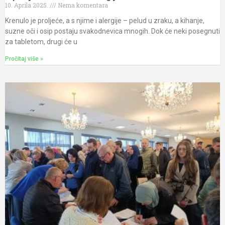
10. Aprila 2025.
Nema komentara
Krenulo je proljeće, a s njime i alergije – pelud u zraku, a kihanje,
suzne oči i osip postaju svakodnevica mnogih. Dok će neki posegnuti
za tabletom, drugi će u
Pročitaj više »