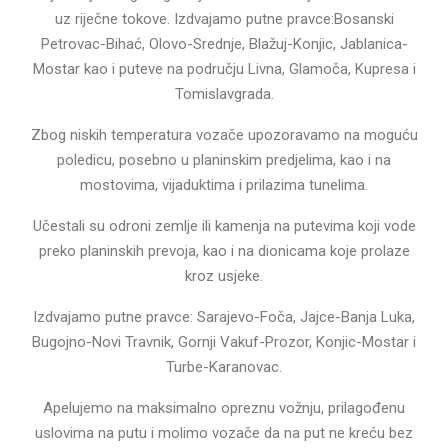
uz riječne tokove. Izdvajamo putne pravce:Bosanski
Petrovac-Bihać, Olovo-Srednje, Blažuj-Konjic, Jablanica-
Mostar kao i puteve na području Livna, Glamoča, Kupresa i
Tomislavgrada.
Zbog niskih temperatura vozače upozoravamo na moguću
poledicu, posebno u planinskim predjelima, kao i na
mostovima, vijaduktima i prilazima tunelima.
Učestali su odroni zemlje ili kamenja na putevima koji vode
preko planinskih prevoja, kao i na dionicama koje prolaze
kroz usjeke.
Izdvajamo putne pravce: Sarajevo-Foča, Jajce-Banja Luka,
Bugojno-Novi Travnik, Gornji Vakuf-Prozor, Konjic-Mostar i
Turbe-Karanovac.
Apelujemo na maksimalno opreznu vožnju, prilagođenu
uslovima na putu i molimo vozače da na put ne kreću bez