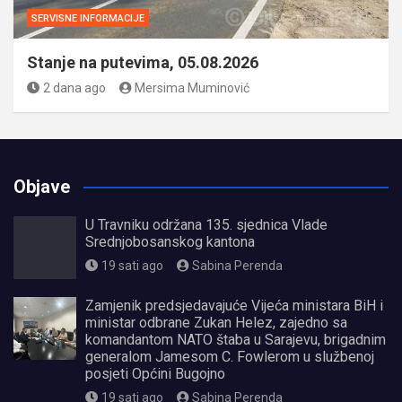
SERVISNE INFORMACIJE
Stanje na putevima, 05.08.2026
2 dana ago
Mersima Muminović
Objave
U Travniku održana 135. sjednica Vlade
Srednjobosanskog kantona
19 sati ago
Sabina Perenda
Zamjenik predsjedavajuće Vijeća ministara BiH i
ministar odbrane Zukan Helez, zajedno sa
komandantom NATO štaba u Sarajevu, brigadnim
generalom Jamesom C. Fowlerom u službenoj
posjeti Općini Bugojno
19 sati ago
Sabina Perenda