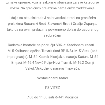
zimske opreme, koja je zakonski obavezna za sve kategorije
vozila. Na graničnim prelazima nema dužih zadržavanja.
I dalje su aktuelni radovi na hrvatskoj strani na graničnim
prelazima Bosanski Brod-Slavonski Brod i Orašje-Županja,
tako da na ovim prelazima povremeno dolazi do usporenog
saobraćaja.
Radarske kontrole na području SBK-a: Stacionarni radari –
M-5 Kalibunar, općina Travnik (kod BP INA), M-5 Vitez (kod
Impregnacije), M-5.1 Kaonik-Kiseljak, u naselju Kaćuni, M-5.1
Brnjaci, M-16.4 Nević Polje-Novi Travnik, M-16.2 Gornji
Vakuf/Uskoplje, u naselju Trnovača.
Nestacionarni radari:
PS VITEZ
7:00 do 11:00 sati R-441 Počulica