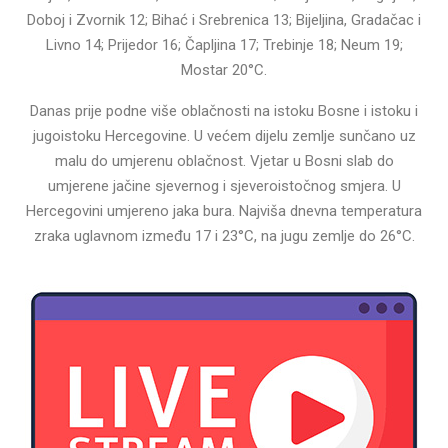
Doboj i Zvornik 12; Bihać i Srebrenica 13; Bijeljina, Gradačac i
Livno 14; Prijedor 16; Čapljina 17; Trebinje 18; Neum 19;
Mostar 20°C.
Danas prije podne više oblačnosti na istoku Bosne i istoku i
jugoistoku Hercegovine. U većem dijelu zemlje sunčano uz
malu do umjerenu oblačnost. Vjetar u Bosni slab do
umjerene jačine sjevernog i sjeveroistočnog smjera. U
Hercegovini umjereno jaka bura. Najviša dnevna temperatura
zraka uglavnom između 17 i 23°C, na jugu zemlje do 26°C.