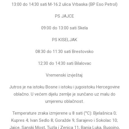
13:00 do 14:30 sati M-16.2 ulica Vrbaska (BP Eso Petrol)
PS JAJCE
09:00 do 13:00 sati Skela
PS KISELJAK
08:30 do 11:30 sati Brestovsko
12:30 do 14:30 sati Bilalovac
Vremenski izvještaj:
Jutros je na istoku Bosne i istoku i jugoistoku Hercegovine
oblačno. U većem dijelu zemlje je sunčano uz malu do
umjerenu oblačnost.
Temperature zraka izmjerene u 8 sati (°C): Bjelašnica 0;
Kupres 4; Ivan Sedlo 8; Goražde 9; Sarajevo i Sokolac 10;
Jajce, Sanski Most, Tuzla i Zenica 11; Banja Luka, Bugojno,