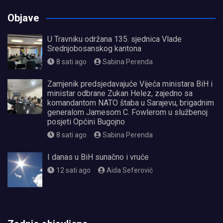
Objave
U Travniku održana 135. sjednica Vlade
Srednjobosanskog kantona
8 sati ago
Sabina Perenda
Zamjenik predsjedavajuće Vijeća ministara BiH i
ministar odbrane Zukan Helez, zajedno sa
komandantom NATO štaba u Sarajevu, brigadnim
generalom Jamesom C. Fowlerom u službenoj
posjeti Općini Bugojno
8 sati ago
Sabina Perenda
I danas u BiH sunačno i vruće
12 sati ago
Aida Seferović
олимп казино