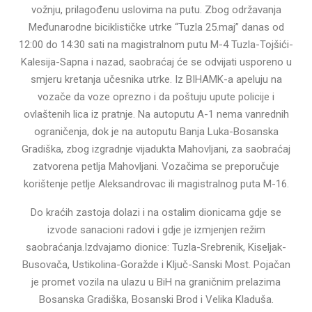
vožnju, prilagođenu uslovima na putu. Zbog održavanja
Međunarodne biciklističke utrke “Tuzla 25.maj” danas od
12:00 do 14:30 sati na magistralnom putu M-4 Tuzla-Tojšići-
Kalesija-Sapna i nazad, saobraćaj će se odvijati usporeno u
smjeru kretanja učesnika utrke. Iz BIHAMK-a apeluju na
vozače da voze oprezno i da poštuju upute policije i
ovlaštenih lica iz pratnje. Na autoputu A-1 nema vanrednih
ograničenja, dok je na autoputu Banja Luka-Bosanska
Gradiška, zbog izgradnje vijadukta Mahovljani, za saobraćaj
zatvorena petlja Mahovljani. Vozačima se preporučuje
korištenje petlje Aleksandrovac ili magistralnog puta M-16.
Do kraćih zastoja dolazi i na ostalim dionicama gdje se
izvode sanacioni radovi i gdje je izmjenjen režim
saobraćanja.Izdvajamo dionice: Tuzla-Srebrenik, Kiseljak-
Busovača, Ustikolina-Goražde i Ključ-Sanski Most. Pojačan
je promet vozila na ulazu u BiH na graničnim prelazima
Bosanska Gradiška, Bosanski Brod i Velika Kladuša.