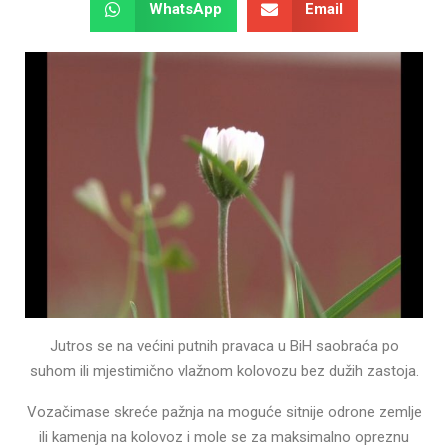
WhatsApp
Email
Jutros se na većini putnih pravaca u BiH saobraća po
suhom ili mjestimično vlažnom kolovozu bez dužih zastoja.
Vozačimase skreće pažnja na moguće sitnije odrone zemlje
ili kamenja na kolovoz i mole se za maksimalno opreznu