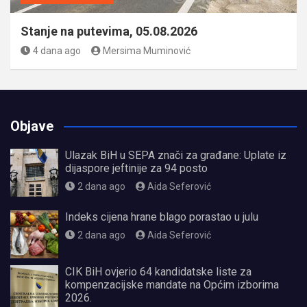
Stanje na putevima, 05.08.2026
4 dana ago
Mersima Muminović
Objave
Ulazak BiH u SEPA znači za građane: Uplate iz
dijaspore jeftinije za 94 posto
2 dana ago
Aida Seferović
Indeks cijena hrane blago porastao u julu
2 dana ago
Aida Seferović
CIK BiH ovjerio 64 kandidatske liste za
kompenzacijske mandate na Općim izborima
2026.