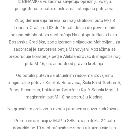
Iz BIHAMK-a vozačima savjetuju oprezniju vožnju,
prilagođenu trenutnim uslovima i stanju na putevima.
Zbog deminiranja terena na magistralnom putu M-1.8
Lončari-Orašje od 08 do 16 sati dolazi do povremenih
polusatnih obustava saobraćaja.Na autoputu Banja Luka-
Bosanska Gradiška, zbog izgradnje vijadukta Mahovljani, za
saobraćaj je zatvorena petlja Mahovljani. Vozačima se
preporučuje korištenje petlje Aleksandrovac ili magistralnog
puta M-16, u ovisnosti od pravca kretanja.
Od ostalih puteva sa aktuelnim radovima izdvajamo
magistralne puteve: Kiseljak-Busovača, Šićki Brod-Srebrenik,
Priboj-Simin Han, Ustikolina-Goražde i Ključ-Sanski Most, te
magistralni put M-18 na području Kladnja.
Na graničnim prelazima ovoga jutra nema dužih zadržavanja.
Prema informaciji iz MUP-a SBK-a, u protekla 24 sata
dogodilo se 10 saobraćajnih nezgoda u kojima nije bilo