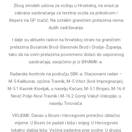
Zbog zimskih uslova za vožnju u Hrvatskoj, na snazi je
zabrana saobraćanja za teretna vozila sa prikolicom i
šlepere na GP Izačić. Na ostalim graničnim prelazima nema
dužih zadržavanja.
I dalje su aktuelni radovi na hrvatskoj strani na graničnim
prelazima Bosanski Brod-Slavonski Brod i Orašje-Županja,
tako da na ovim prelazima povremeno dolazi do usporenog
saobraćaja, saopćeno je iz BIHAMK-a.
Radarske kontrole na području SBK-a: Stacionarni radari –
M-5 Kalibunar, općina Travnik, M-5 Vitez (kod Impregnacije),
M-5.1 Kaonik-Kiseljak, u naselju Kaćuni, M-5.1 Brnjaci, M-16.4
Nević Polje-Novi Travnik i M-16.2 Gornji Vakuf-Uskoplje, u
naselju Trnovača.
VRIJEME: Danas u Bosni i Hercegovini pretežno oblačno
vrijeme. U Bosni će padati i kiša i snijeg. U Hercegovini
lokalno slabija kiša. Većina padavina prije podne. U drugoj