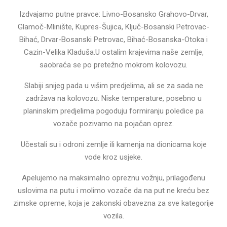
Izdvajamo putne pravce: Livno-Bosansko Grahovo-Drvar,
Glamoč-Mlinište, Kupres-Šujica, Ključ-Bosanski Petrovac-
Bihać, Drvar-Bosanski Petrovac, Bihać-Bosanska-Otoka i
Cazin-Velika Kladuša.U ostalim krajevima naše zemlje,
saobraća se po pretežno mokrom kolovozu.
Slabiji snijeg pada u višim predjelima, ali se za sada ne
zadržava na kolovozu. Niske temperature, posebno u
planinskim predjelima pogoduju formiranju poledice pa
vozače pozivamo na pojačan oprez.
Učestali su i odroni zemlje ili kamenja na dionicama koje
vode kroz usjeke.
Apelujemo na maksimalno opreznu vožnju, prilagođenu
uslovima na putu i molimo vozače da na put ne kreću bez
zimske opreme, koja je zakonski obavezna za sve kategorije
vozila.