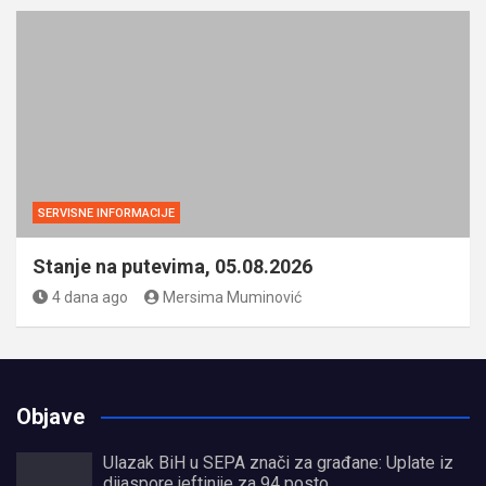
SERVISNE INFORMACIJE
Stanje na putevima, 05.08.2026
4 dana ago
Mersima Muminović
Objave
Ulazak BiH u SEPA znači za građane: Uplate iz
dijaspore jeftinije za 94 posto