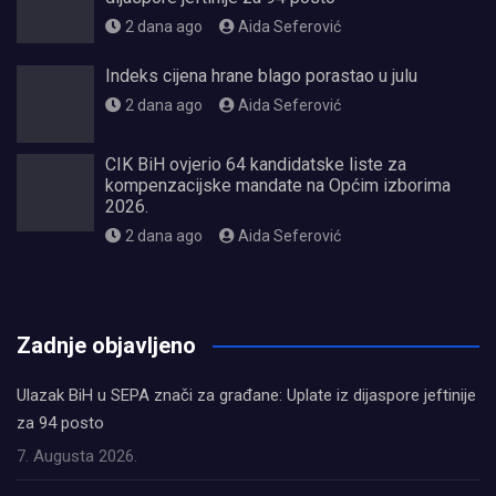
2 dana ago
Aida Seferović
Indeks cijena hrane blago porastao u julu
2 dana ago
Aida Seferović
CIK BiH ovjerio 64 kandidatske liste za
kompenzacijske mandate na Općim izborima
2026.
2 dana ago
Aida Seferović
олимп казино
Zadnje objavljeno
Ulazak BiH u SEPA znači za građane: Uplate iz dijaspore jeftinije
za 94 posto
7. Augusta 2026.