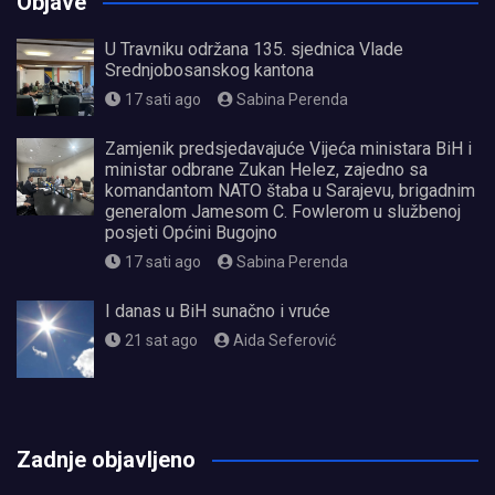
Objave
U Travniku održana 135. sjednica Vlade
Srednjobosanskog kantona
17 sati ago
Sabina Perenda
Zamjenik predsjedavajuće Vijeća ministara BiH i
ministar odbrane Zukan Helez, zajedno sa
komandantom NATO štaba u Sarajevu, brigadnim
generalom Jamesom C. Fowlerom u službenoj
posjeti Općini Bugojno
17 sati ago
Sabina Perenda
I danas u BiH sunačno i vruće
21 sat ago
Aida Seferović
олимп казино
Zadnje objavljeno