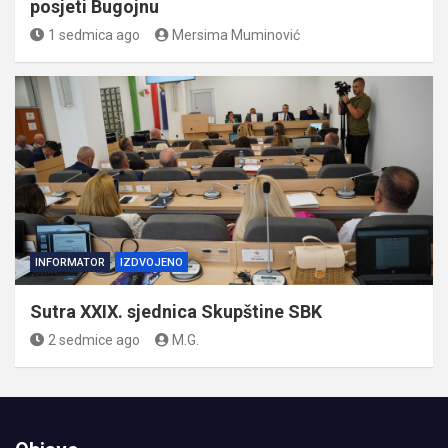
posjeti Bugojnu
1 sedmica ago
Mersima Muminović
INFORMATOR
IZDVOJENO
Sutra XXIX. sjednica Skupštine SBK
2 sedmice ago
M.G.