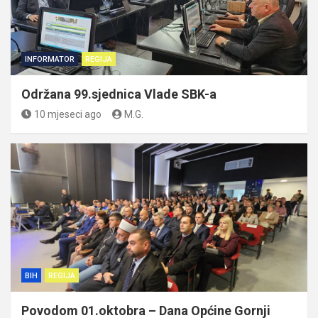
INFORMATOR
REGIJA
Održana 99.sjednica Vlade SBK-a
10 mjeseci ago
M.G.
BIH
REGIJA
Povodom 01.oktobra – Dana Općine Gornji