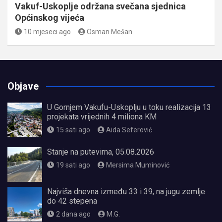
Vakuf-Uskoplje održana svečana sjednica
Općinskog vijeća
10 mjeseci ago
Osman Mešan
Objave
U Gornjem Vakufu-Uskoplju u toku realizacija 13
projekata vrijednih 4 miliona KM
15 sati ago
Aida Seferović
Stanje na putevima, 05.08.2026
19 sati ago
Mersima Muminović
Najviša dnevna između 33 i 39, na jugu zemlje
do 42 stepena
2 dana ago
M.G.