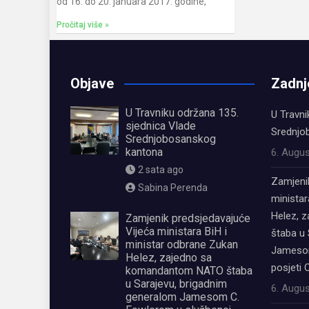
od 16. do 20. januara 2017. godine,
Pročitaj više »
Objave
Zadnj
U Travniku održana 135.
U Travni
sjednica Vlade
Srednjo
Srednjobosanskog
kantona
6. Augus
2 sata ago
Zamjeni
Sabina Perenda
ministar
Helez, 
Zamjenik predsjedavajuće
Vijeća ministara BiH i
štaba u 
ministar odbrane Zukan
Jamesom
Helez, zajedno sa
posjeti 
komandantom NATO štaba
u Sarajevu, brigadnim
6. Augus
generalom Jamesom C.