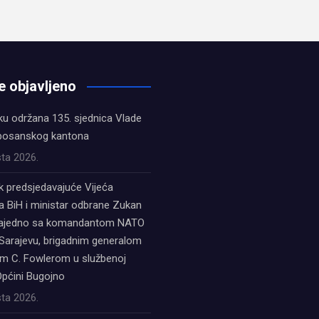
e objavljeno
ku održana 135. sjednica Vlade
bosanskog kantona
ta 2026.
k predsjedavajuće Vijeća
a BiH i ministar odbrane Zukan
zajedno sa komandantom NATO
Sarajevu, brigadnim generalom
 C. Fowlerom u službenoj
Općini Bugojno
ta 2026.