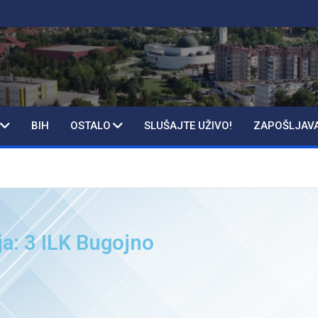
BIH
OSTALO
SLUŠAJTE UŽIVO!
ZAPOŠLJAV
ja: 3 ILK Bugojno