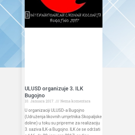
ULUSD organizuje 3. ILK
Bugojno
10. Januara 2017.
Nema komentara
U organizaciji ULUSD-a Bugojno
(Udruženja likovnih umjetnika Skopaljske
doline) u toku su pripreme za realizaciju
3. saziva ILK-a Bugojno. ILK će se održati