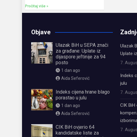
Pročitaj više »
Objave
Zadnj
Ulazak BiH u SEPA znači
Ulazak B
za građane: Uplate iz
Uplate i
dijaspore jeftinije za 94
posto
7. Augus
1 dan ago
Indeks c
Aida Seferović
julu
Indeks cijena hrane blago
7. Augus
porastao u julu
CIK BiH 
1 dan ago
kompenz
Aida Seferović
izborima
CIK BiH ovjerio 64
7. Augus
kandidatske liste za