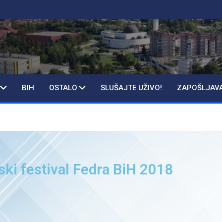
BIH
OSTALO
SLUŠAJTE UŽIVO!
ZAPOŠLJAV
ski festival Fedra BiH 2018