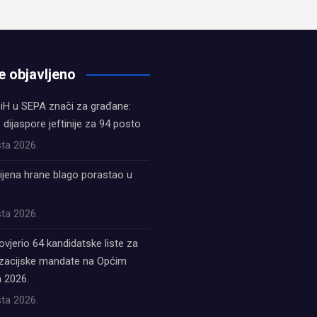
e objavljeno
iH u SEPA znači za građane:
z dijaspore jeftinije za 94 posto
ta 2026.
ijena hrane blago porastao u
ta 2026.
ovjerio 64 kandidatske liste za
acijske mandate na Općim
 2026.
ta 2026.