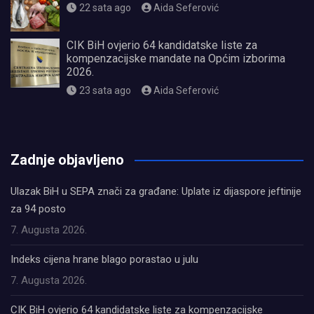
22 sata ago
Aida Seferović
CIK BiH ovjerio 64 kandidatske liste za
kompenzacijske mandate na Općim izborima
2026.
23 sata ago
Aida Seferović
олимп казино
Zadnje objavljeno
Ulazak BiH u SEPA znači za građane: Uplate iz dijaspore jeftinije
za 94 posto
7. Augusta 2026.
Indeks cijena hrane blago porastao u julu
7. Augusta 2026.
CIK BiH ovjerio 64 kandidatske liste za kompenzacijske