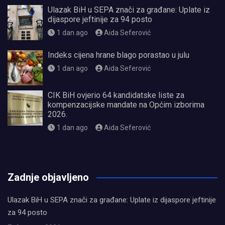
Ulazak BiH u SEPA znači za građane: Uplate iz
dijaspore jeftinije za 94 posto
1 dan ago
Aida Seferović
Indeks cijena hrane blago porastao u julu
1 dan ago
Aida Seferović
CIK BiH ovjerio 64 kandidatske liste za
kompenzacijske mandate na Općim izborima
2026.
1 dan ago
Aida Seferović
олимп казино
Zadnje objavljeno
Ulazak BiH u SEPA znači za građane: Uplate iz dijaspore jeftinije
za 94 posto