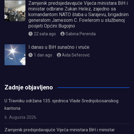
Zamjenik predsjedavajuće Vijeća ministara BiH i
ministar odbrane Zukan Helez, zajedno sa
komandantom NATO štaba u Sarajevu, brigadnim
generalom Jamesom C. Fowlerom u službenoj
posjeti Općini Bugojno
22 sata ago
Sabina Perenda
I danas u BiH sunačno i vruće
1 dan ago
Aida Seferović
олимп казино
Zadnje objavljeno
U Travniku održana 135. sjednica Vlade Srednjobosanskog
kantona
6. Augusta 2026.
Zamjenik predsjedavajuće Vijeća ministara BiH i ministar