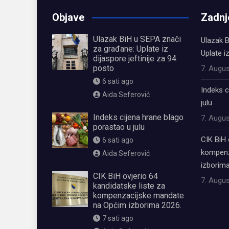
Objave
Zadnj
Ulazak BiH u SEPA znači
Ulazak B
za građane: Uplate iz
Uplate i
dijaspore jeftinije za 94
posto
7. Augus
6 sati ago
Indeks c
Aida Seferović
julu
Indeks cijena hrane blago
7. Augus
porastao u julu
CIK BiH 
6 sati ago
kompenz
Aida Seferović
izborima
CIK BiH ovjerio 64
7. Augus
kandidatske liste za
kompenzacijske mandate
na Općim izborima 2026.
7 sati ago