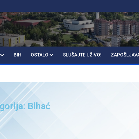
BIH
OSTALO
SLUŠAJTE UŽIVO!
ZAPOŠLJAV
gorija: Bihać