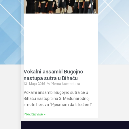
Vokalni ansambl Bugojno
nastupa sutra u Bihaću
13. Maja 2016.
Nema komentara
Vokalni ansambl Bugojno sutra će u
Bihaću nastupiti na 3. Međunarodnoj
smotri horova “Pjesmom da ti kažem”.
Pročitaj više »