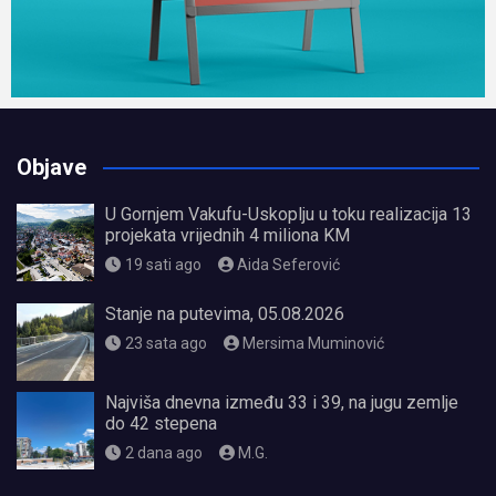
Objave
U Gornjem Vakufu-Uskoplju u toku realizacija 13
projekata vrijednih 4 miliona KM
19 sati ago
Aida Seferović
Stanje na putevima, 05.08.2026
23 sata ago
Mersima Muminović
Najviša dnevna između 33 i 39, na jugu zemlje
do 42 stepena
2 dana ago
M.G.