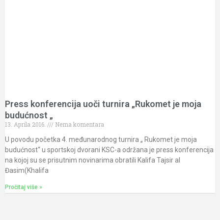
Press konferencija uoči turnira „Rukomet je moja
budućnost „
13. Aprila 2016.
Nema komentara
U povodu početka 4. međunarodnog turnira „ Rukomet je moja
budućnost“ u sportskoj dvorani KSC-a održana je press konferencija
na kojoj su se prisutnim novinarima obratili Kalifa Tajsir al
Đasim(Khalifa
Pročitaj više »