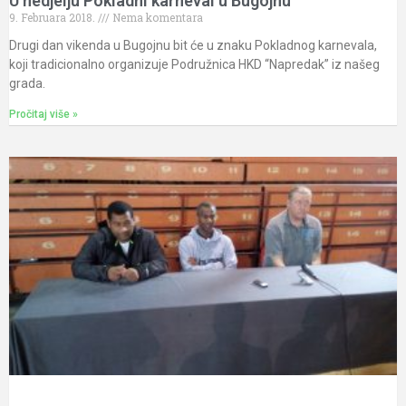
U nedjelju Pokladni karneval u Bugojnu
9. Februara 2018.
Nema komentara
Drugi dan vikenda u Bugojnu bit će u znaku Pokladnog karnevala,
koji tradicionalno organizuje Podružnica HKD “Napredak” iz našeg
grada.
Pročitaj više »