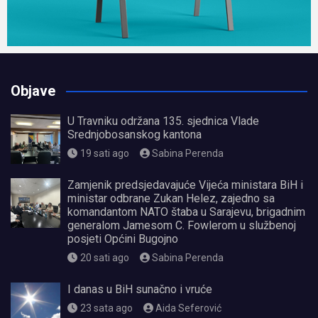
Objave
U Travniku održana 135. sjednica Vlade
Srednjobosanskog kantona
19 sati ago
Sabina Perenda
Zamjenik predsjedavajuće Vijeća ministara BiH i
ministar odbrane Zukan Helez, zajedno sa
komandantom NATO štaba u Sarajevu, brigadnim
generalom Jamesom C. Fowlerom u službenoj
posjeti Općini Bugojno
20 sati ago
Sabina Perenda
I danas u BiH sunačno i vruće
23 sata ago
Aida Seferović