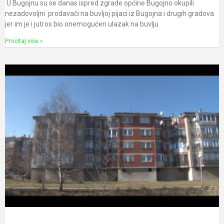
U Bugojnu su se danas ispred zgrade općine Bugojno okupili
nezadovoljni prodavači na buvljoj pijaci iz Bugojna i drugih gradova
jer im je i jutros bio onemogućen ulazak na buvlju
Pročitaj više »