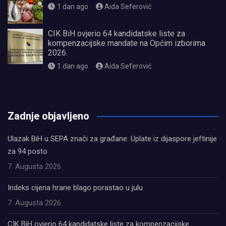
1 dan ago
Aida Seferović
CIK BiH ovjerio 64 kandidatske liste za
kompenzacijske mandate na Općim izborima
2026.
1 dan ago
Aida Seferović
олимп казино
Zadnje objavljeno
Ulazak BiH u SEPA znači za građane: Uplate iz dijaspore jeftinije
za 94 posto
7. Augusta 2026.
Indeks cijena hrane blago porastao u julu
7. Augusta 2026.
CIK BiH ovjerio 64 kandidatske liste za kompenzacijske