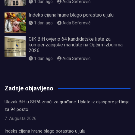
1 dan ago
Aida Seferović
Indeks cijena hrane blago porastao u julu
1 dan ago
Aida Seferović
CIK BiH ovjerio 64 kandidatske liste za
kompenzacijske mandate na Općim izborima
2026.
1 dan ago
Aida Seferović
олимп казино
Zadnje objavljeno
Ulazak BiH u SEPA znači za građane: Uplate iz dijaspore jeftinije
za 94 posto
7. Augusta 2026.
Indeks cijena hrane blago porastao u julu