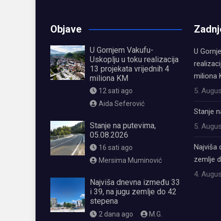
Objave
Zadnj
U Gornjem Vakufu-
U Gornj
Uskoplju u toku realizacija
realizaci
13 projekata vrijednih 4
miliona
miliona KM
5. Augus
12 sati ago
Aida Seferović
Stanje n
Stanje na putevima,
5. Augus
05.08.2026
Najviša 
16 sati ago
zemlje 
Mersima Muminović
4. Augus
Najviša dnevna između 33
i 39, na jugu zemlje do 42
stepena
2 dana ago
M.G.