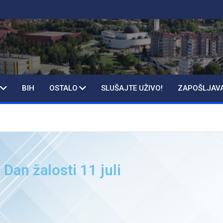
BIH
OSTALO
SLUŠAJTE UŽIVO!
ZAPOŠLJAV
 Dan žalosti 11 juli