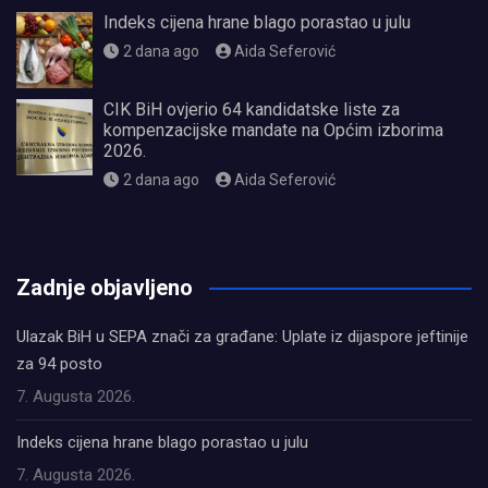
Indeks cijena hrane blago porastao u julu
2 dana ago
Aida Seferović
CIK BiH ovjerio 64 kandidatske liste za
kompenzacijske mandate na Općim izborima
2026.
2 dana ago
Aida Seferović
олимп казино
Zadnje objavljeno
Ulazak BiH u SEPA znači za građane: Uplate iz dijaspore jeftinije
za 94 posto
7. Augusta 2026.
Indeks cijena hrane blago porastao u julu
7. Augusta 2026.