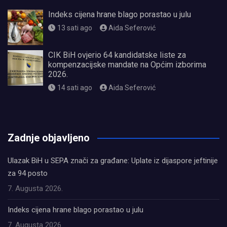
Indeks cijena hrane blago porastao u julu
13 sati ago
Aida Seferović
CIK BiH ovjerio 64 kandidatske liste za
kompenzacijske mandate na Općim izborima
2026.
14 sati ago
Aida Seferović
олимп казино
Zadnje objavljeno
Ulazak BiH u SEPA znači za građane: Uplate iz dijaspore jeftinije
za 94 posto
7. Augusta 2026.
Indeks cijena hrane blago porastao u julu
7. Augusta 2026.