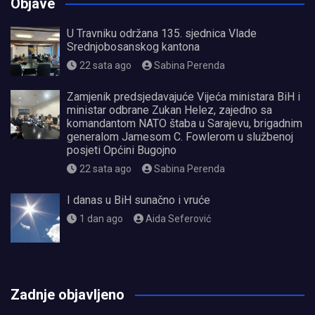
Objave
U Travniku održana 135. sjednica Vlade
Srednjobosanskog kantona
22 sata ago
Sabina Perenda
Zamjenik predsjedavajuće Vijeća ministara BiH i
ministar odbrane Zukan Helez, zajedno sa
komandantom NATO štaba u Sarajevu, brigadnim
generalom Jamesom C. Fowlerom u službenoj
posjeti Općini Bugojno
22 sata ago
Sabina Perenda
I danas u BiH sunačno i vruće
1 dan ago
Aida Seferović
олимп казино
Zadnje objavljeno