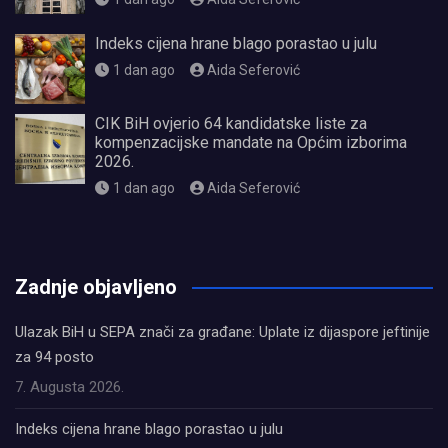
Indeks cijena hrane blago porastao u julu
1 dan ago
Aida Seferović
CIK BiH ovjerio 64 kandidatske liste za
kompenzacijske mandate na Općim izborima
2026.
1 dan ago
Aida Seferović
олимп казино
Zadnje objavljeno
Ulazak BiH u SEPA znači za građane: Uplate iz dijaspore jeftinije
za 94 posto
7. Augusta 2026.
Indeks cijena hrane blago porastao u julu