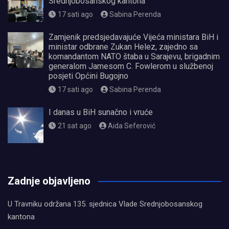
Srednjobosanskog kantona
17 sati ago
Sabina Perenda
Zamjenik predsjedavajuće Vijeća ministara BiH i
ministar odbrane Zukan Helez, zajedno sa
komandantom NATO štaba u Sarajevu, brigadnim
generalom Jamesom C. Fowlerom u službenoj
posjeti Općini Bugojno
17 sati ago
Sabina Perenda
I danas u BiH sunačno i vruće
21 sat ago
Aida Seferović
олимп казино
Zadnje objavljeno
U Travniku održana 135. sjednica Vlade Srednjobosanskog
kantona