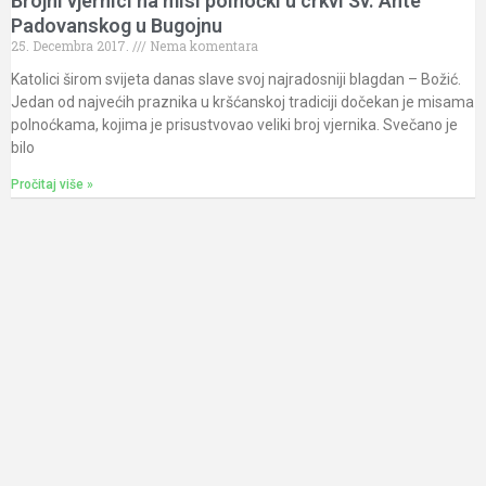
Brojni vjernici na misi polnoćki u crkvi Sv. Ante
Padovanskog u Bugojnu
25. Decembra 2017.
Nema komentara
Katolici širom svijeta danas slave svoj najradosniji blagdan – Božić.
Jedan od najvećih praznika u kršćanskoj tradiciji dočekan je misama
polnoćkama, kojima je prisustvovao veliki broj vjernika. Svečano je
bilo
Pročitaj više »