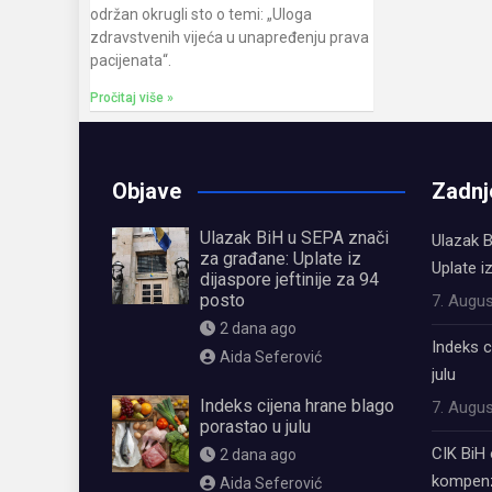
održan okrugli sto o temi: „Uloga
zdravstvenih vijeća u unapređenju prava
pacijenata“.
Pročitaj više »
Objave
Zadnj
Ulazak BiH u SEPA znači
Ulazak B
za građane: Uplate iz
Uplate i
dijaspore jeftinije za 94
posto
7. Augus
2 dana ago
Indeks c
Aida Seferović
julu
Indeks cijena hrane blago
7. Augus
porastao u julu
CIK BiH 
2 dana ago
kompenz
Aida Seferović