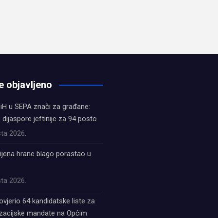
e objavljeno
iH u SEPA znači za građane:
z dijaspore jeftinije za 94 posto
ta 2026.
ijena hrane blago porastao u
ta 2026.
ovjerio 64 kandidatske liste za
acijske mandate na Općim