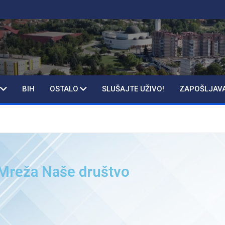
BIH
OSTALO
SLUŠAJTE UŽIVO!
ZAPOŠLJAV
 Mreža Naše društvo