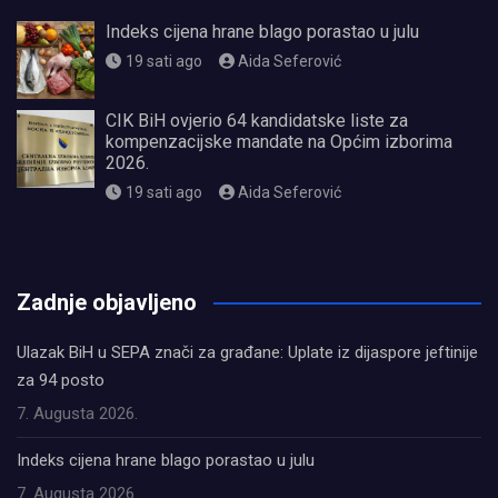
Indeks cijena hrane blago porastao u julu
19 sati ago
Aida Seferović
CIK BiH ovjerio 64 kandidatske liste za
kompenzacijske mandate na Općim izborima
2026.
19 sati ago
Aida Seferović
олимп казино
Zadnje objavljeno
Ulazak BiH u SEPA znači za građane: Uplate iz dijaspore jeftinije
za 94 posto
7. Augusta 2026.
Indeks cijena hrane blago porastao u julu
7. Augusta 2026.