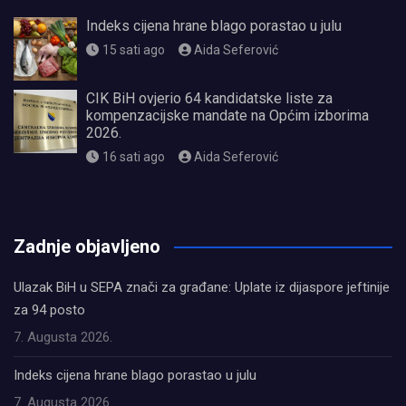
Indeks cijena hrane blago porastao u julu
15 sati ago
Aida Seferović
CIK BiH ovjerio 64 kandidatske liste za
kompenzacijske mandate na Općim izborima
2026.
16 sati ago
Aida Seferović
олимп казино
Zadnje objavljeno
Ulazak BiH u SEPA znači za građane: Uplate iz dijaspore jeftinije
za 94 posto
7. Augusta 2026.
Indeks cijena hrane blago porastao u julu
7. Augusta 2026.