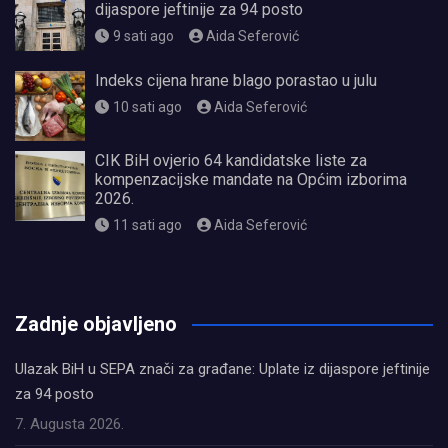
dijaspore jeftinije za 94 posto
9 sati ago
Aida Seferović
Indeks cijena hrane blago porastao u julu
10 sati ago
Aida Seferović
CIK BiH ovjerio 64 kandidatske liste za
kompenzacijske mandate na Općim izborima
2026.
11 sati ago
Aida Seferović
олимп казино
Zadnje objavljeno
Ulazak BiH u SEPA znači za građane: Uplate iz dijaspore jeftinije
za 94 posto
7. Augusta 2026.