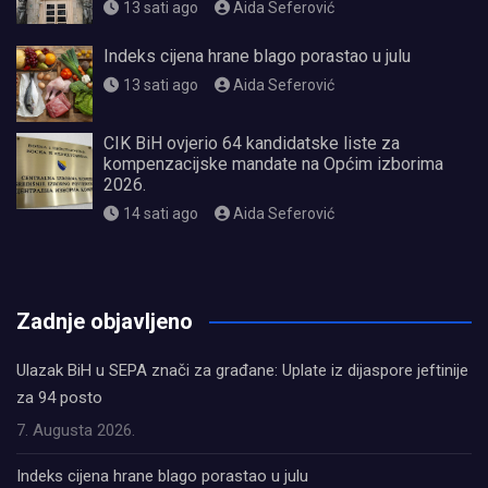
13 sati ago
Aida Seferović
Indeks cijena hrane blago porastao u julu
13 sati ago
Aida Seferović
CIK BiH ovjerio 64 kandidatske liste za
kompenzacijske mandate na Općim izborima
2026.
14 sati ago
Aida Seferović
олимп казино
Zadnje objavljeno
Ulazak BiH u SEPA znači za građane: Uplate iz dijaspore jeftinije
za 94 posto
7. Augusta 2026.
Indeks cijena hrane blago porastao u julu