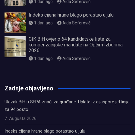
1 dan ago
Aida Seferović
Indeks cijena hrane blago porastao u julu
1 dan ago
Aida Seferović
CIK BiH ovjerio 64 kandidatske liste za
kompenzacijske mandate na Općim izborima
2026.
1 dan ago
Aida Seferović
олимп казино
Zadnje objavljeno
Ulazak BiH u SEPA znači za građane: Uplate iz dijaspore jeftinije
za 94 posto
7. Augusta 2026.
Indeks cijena hrane blago porastao u julu