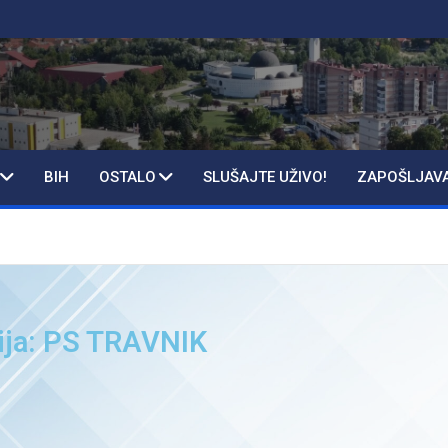
BIH
OSTALO
SLUŠAJTE UŽIVO!
ZAPOŠLJAV
ija: PS TRAVNIK