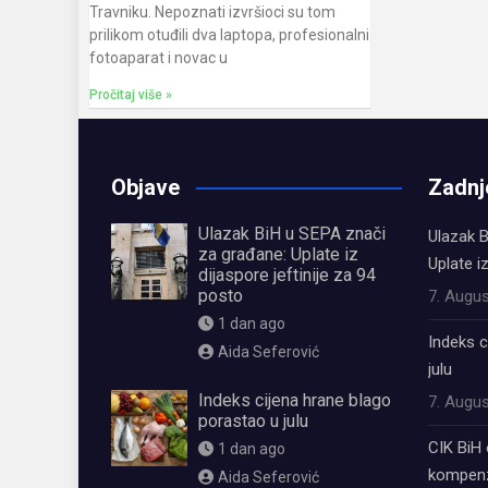
Travniku. Nepoznati izvršioci su tom
prilikom otuđili dva laptopa, profesionalni
fotoaparat i novac u
Pročitaj više »
Objave
Zadnj
Ulazak BiH u SEPA znači
Ulazak B
za građane: Uplate iz
Uplate i
dijaspore jeftinije za 94
posto
7. Augus
1 dan ago
Indeks c
Aida Seferović
julu
Indeks cijena hrane blago
7. Augus
porastao u julu
CIK BiH 
1 dan ago
kompenz
Aida Seferović