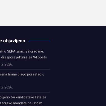
e objavljeno
iH u SEPA znači za građane:
z dijaspore jeftinije za 94 posto
ta 2026.
ijena hrane blago porastao u
ta 2026.
ovjerio 64 kandidatske liste za
acijske mandate na Općim