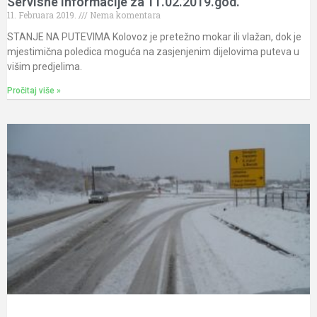
Servisne informacije za 11.02.2019.god.
11. Februara 2019.
Nema komentara
STANJE NA PUTEVIMA Kolovoz je pretežno mokar ili vlažan, dok je
mjestimična poledica moguća na zasjenjenim dijelovima puteva u
višim predjelima.
Pročitaj više »