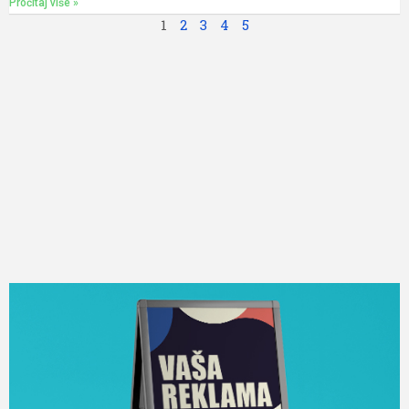
Pročitaj više »
1
2
3
4
5