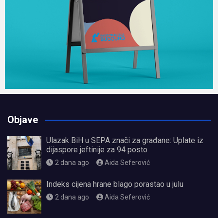
Objave
Ulazak BiH u SEPA znači za građane: Uplate iz
dijaspore jeftinije za 94 posto
2 dana ago
Aida Seferović
Indeks cijena hrane blago porastao u julu
2 dana ago
Aida Seferović