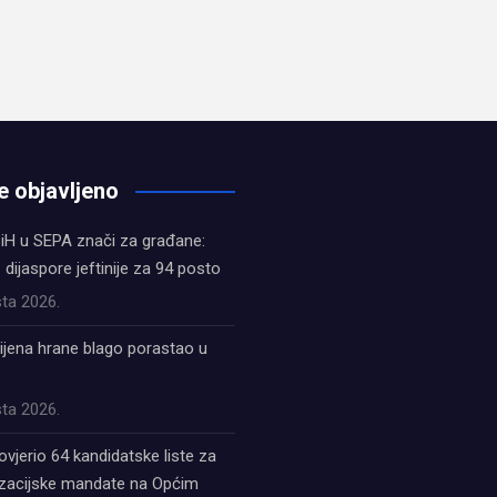
e objavljeno
iH u SEPA znači za građane:
z dijaspore jeftinije za 94 posto
ta 2026.
ijena hrane blago porastao u
ta 2026.
ovjerio 64 kandidatske liste za
acijske mandate na Općim