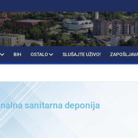
BIH
OSTALO
SLUŠAJTE UŽIVO!
ZAPOŠLJAV
onalna sanitarna deponija