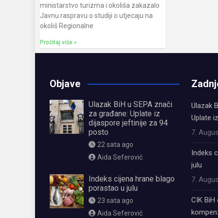
ministarstvo turizma i okoliša zakazalo
Javnu raspravu o studiji o utjecaju na
okoliš Regionalne
Pročitaj više »
Objave
Zadnj
Ulazak BiH u SEPA znači
Ulazak B
za građane: Uplate iz
Uplate i
dijaspore jeftinije za 94
posto
7. Augus
22 sata ago
Indeks c
Aida Seferović
julu
Indeks cijena hrane blago
7. Augus
porastao u julu
CIK BiH 
23 sata ago
kompenz
Aida Seferović