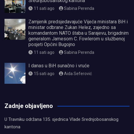
Srednjobosanskog kantona
11 sati ago
Sabina Perenda
Zamjenik predsjedavajuće Vijeća ministara BiH i
ministar odbrane Zukan Helez, zajedno sa
komandantom NATO štaba u Sarajevu, brigadnim
generalom Jamesom C. Fowlerom u službenoj
posjeti Općini Bugojno
11 sati ago
Sabina Perenda
I danas u BiH sunačno i vruće
15 sati ago
Aida Seferović
олимп казино
Zadnje objavljeno
U Travniku održana 135. sjednica Vlade Srednjobosanskog
kantona