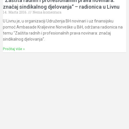
“Zaštita radnih i profesionalnih prava novinara:
značaj sindikalnog djelovanja“ – radionica u Livnu
14. Marta 2016.
Nema komentara
U Livnu je, u organizaciji Udruženja BH novinari i uz finansijsku
pomoć Ambasade Kraljevine Norveške u BiH, održana radionica na
temu “Zaštita radnih i profesionalnih prava novinara: značaj
sindikalnog djelovanja“.
Pročitaj više »