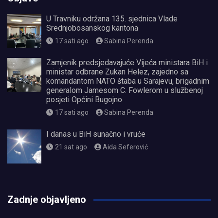
U Travniku održana 135. sjednica Vlade
Srednjobosanskog kantona
17 sati ago
Sabina Perenda
Zamjenik predsjedavajuće Vijeća ministara BiH i
ministar odbrane Zukan Helez, zajedno sa
komandantom NATO štaba u Sarajevu, brigadnim
generalom Jamesom C. Fowlerom u službenoj
posjeti Općini Bugojno
17 sati ago
Sabina Perenda
I danas u BiH sunačno i vruće
21 sat ago
Aida Seferović
олимп казино
Zadnje objavljeno