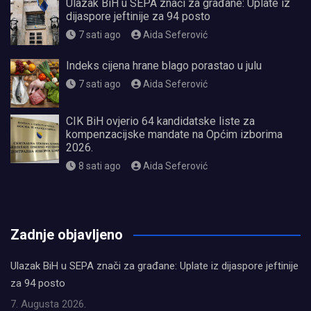
Ulazak BiH u SEPA znači za građane: Uplate iz
dijaspore jeftinije za 94 posto
7 sati ago
Aida Seferović
Indeks cijena hrane blago porastao u julu
7 sati ago
Aida Seferović
CIK BiH ovjerio 64 kandidatske liste za
kompenzacijske mandate na Općim izborima
2026.
8 sati ago
Aida Seferović
олимп казино
Zadnje objavljeno
Ulazak BiH u SEPA znači za građane: Uplate iz dijaspore jeftinije
za 94 posto
7. Augusta 2026.