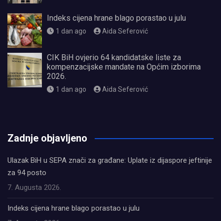
Indeks cijena hrane blago porastao u julu
1 dan ago
Aida Seferović
CIK BiH ovjerio 64 kandidatske liste za
kompenzacijske mandate na Općim izborima
2026.
1 dan ago
Aida Seferović
олимп казино
Zadnje objavljeno
Ulazak BiH u SEPA znači za građane: Uplate iz dijaspore jeftinije
za 94 posto
7. Augusta 2026.
Indeks cijena hrane blago porastao u julu