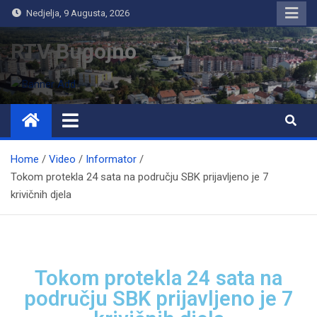
Nedjelja, 9 Augusta, 2026
RTV Bugojno
Home
Video
Informator
Tokom protekla 24 sata na području SBK prijavljeno je 7
krivičnih djela
Tokom protekla 24 sata na
području SBK prijavljeno je 7