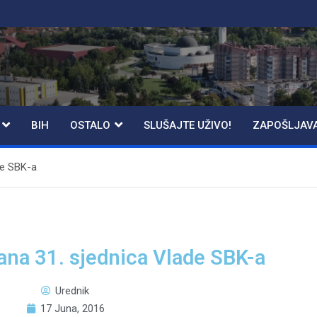
BIH
OSTALO
SLUŠAJTE UŽIVO!
ZAPOŠLJAV
de SBK-a
ana 31. sjednica Vlade SBK-a
Urednik
17 Juna, 2016