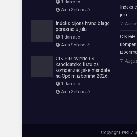
1 dan ago
Indeks c
Aida Seferović
julu
Indeks cijena hrane blago
7. Augus
porastao u julu
CIK BiH 
1 dan ago
kompenz
Aida Seferović
izborima
CIK BiH ovjerio 64
7. Augus
kandidatske liste za
kompenzacijske mandate
na Općim izborima 2026.
1 dan ago
Aida Seferović
олимп казино
Copyright ©RTV B