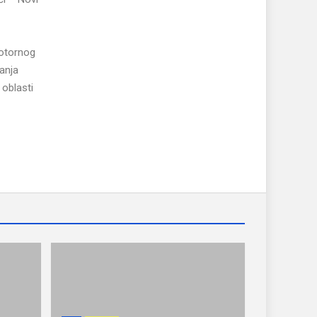
motornog
vanja
oblasti