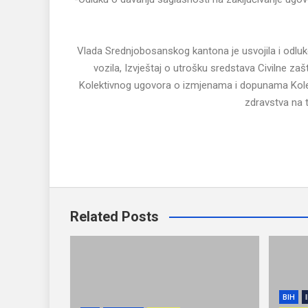
Vlada Srednjobosanskog kantona je usvojila i odlu
vozila, Izvještaj o utrošku sredstava Civilne zaš
Kolektivnog ugovora o izmjenama i dopunama Kole
zdravstva na t
KABIN
Related Posts
BIH