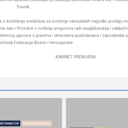
Travnik.
ke o korištenju sredstava za izvršenje vansudskih nagodbi, prodaju 
tite, kao i Protokol o vođenju pregovora radi usuglašavanja i zaključi
ktivnog ugovora o pravima i obvezama poslodavaca i zaposlenika u 
eritoriji Federacije Bosne i Hercegovine
ET PREMIJERA
INFORMATOR
NEKATEGORISANO