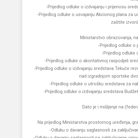
-Prijedlog odluke o izdvajanju i prijenosu sred
-Prijedlog odluke o usvajanju Akcionog plana za
zaštite izvori
Ministarstvo obrazovanja, nau
-Prijedlog odluke o
-Prijedlog odluke 
-Prijedlog odluke o akontativnoj raspodjeli sr
-Prijedlog odluke o izdvajanju sredstava Tekuće r
nad izgradnjom sportske dvor
-Prijedlog odluke o utrošku sredstava za n
-Prijedlog odluke o izdvajanju sredstava Budž
Dato je i mišljenje na (fede
Na prijedlog Ministarstva prostornog uređenja, gra
-Odluku o davanju saglasnosti za zaključiva
-Odluku o davanju saglasnosti na zaključivanje ugov