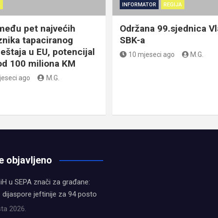
A
INFORMATOR
REGIJA
među pet najvećih
Održana 99.sjednica V
znika tapaciranog
SBK-a
eštaja u EU, potencijal
10 mjeseci ago
M.G.
 od 100 miliona KM
jeseci ago
M.G.
e objavljeno
iH u SEPA znači za građane:
z dijaspore jeftinije za 94 posto
ta 2026.