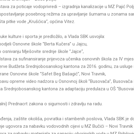
stava za poticaje vodoprivredi – izgradnja kanalizacije u MZ Pajić Polj
 uspostavljanje posebnog režima za upravljanje šumama u zonama sa
šta pitke vode „Krušćica“, općina Vitez.
ke kulture i sporta je predložilo, a Vlada SBK usvojila:
 podjeli Osnovne škole ”Berta Kučera” u Jajcu,
o osnivanju Mješovite srednje škole ”Jajce“,
edstava za sufinansiranje prijevoza učenika osnovnih škola za IV mjes
ezerve Budžeta Srednjobosanskog kantona za 2016. godinu, za usluge
ane Osnovne škole ”Safet Beg Bašagić”, Novi Travnik,
abavu opreme video nadzora u Osnovnoj školi ”Busovača”, Busovača 
eta Srednjobosanskog kantona za adaptaciju predulaza u OŠ ”Busova
ralni) Prednacrt zakona o sigurnosti i zdravlju na radu.
đenja, zaštite okoliša, povratka i stambenih poslova, Vlada SBK je do
nje ugovora za nabavku vodovodnih cijevi u MZ Bučići – Novi Travnik 
ora za nabavku materijala za sanaciju oborinskih voda u MZ Pribilovi