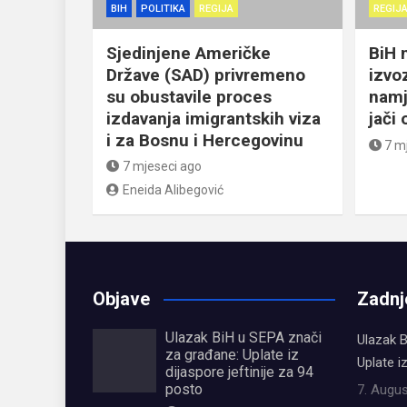
BIH
POLITIKA
REGIJA
REGIJ
Sjedinjene Američke
BiH 
Države (SAD) privremeno
izvo
su obustavile proces
namj
izdavanja imigrantskih viza
jači
i za Bosnu i Hercegovinu
7 m
7 mjeseci ago
Eneida Alibegović
Objave
Zadnj
Ulazak BiH u SEPA znači
Ulazak B
za građane: Uplate iz
Uplate i
dijaspore jeftinije za 94
posto
7. Augus