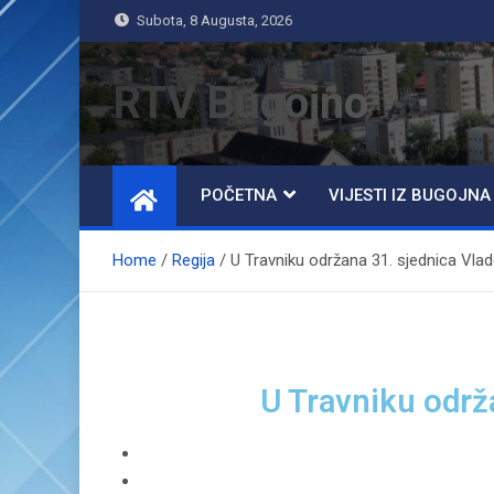
Subota, 8 Augusta, 2026
RTV Bugojno
POČETNA
VIJESTI IZ BUGOJNA
Home
Regija
U Travniku održana 31. sjednica Vla
U Travniku održ