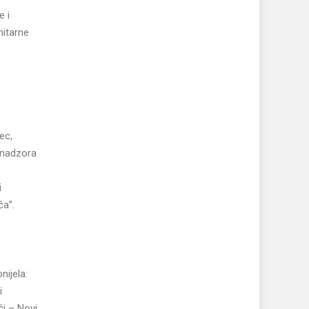
e i
nitarne
ec,
 nadzora
i
ča”.
nijela:
i
ći – Novi