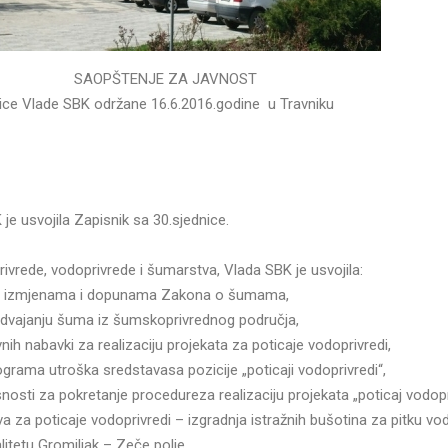
TENJE ZA JAVNOST
e SBK održane 16.6.2016.godine u Travniku
je usvojila Zapisnik sa 30.sjednice.
privrede, vodoprivrede i šumarstva, Vlada SBK je usvojila:
 o izmjenama i dopunama Zakona o šumama,
izdvajanju šuma iz šumskoprivrednog područja,
vnih nabavki za realizaciju projekata za poticaje vodoprivredi,
ograma utroška sredstavasa pozicije „poticaji vodoprivredi“,
nosti za pokretanje procedureza realizaciju projekata „poticaj vodopr
va za poticaje vodoprivredi – izgradnja istražnih bušotina za pitku vo
alitetu Gromiljak – Zeče polje,