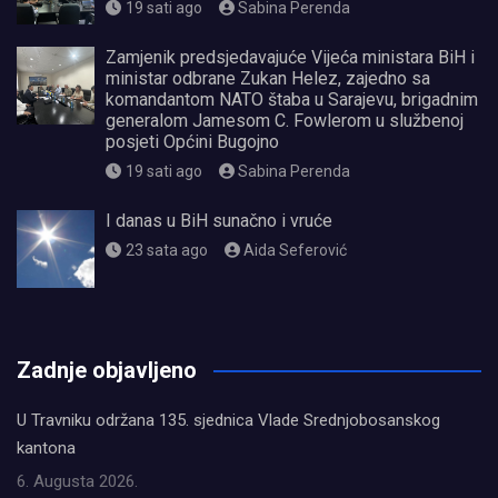
19 sati ago
Sabina Perenda
Zamjenik predsjedavajuće Vijeća ministara BiH i
ministar odbrane Zukan Helez, zajedno sa
komandantom NATO štaba u Sarajevu, brigadnim
generalom Jamesom C. Fowlerom u službenoj
posjeti Općini Bugojno
19 sati ago
Sabina Perenda
I danas u BiH sunačno i vruće
23 sata ago
Aida Seferović
олимп казино
Zadnje objavljeno
U Travniku održana 135. sjednica Vlade Srednjobosanskog
kantona
6. Augusta 2026.