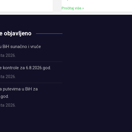
Pročitaj više »
e objavljeno
u BiH sunačno i vruće
ta 2026.
 kontrole za 6.8.2026.god.
ta 2026.
a putevima u BiH za
.god.
ta 2026.