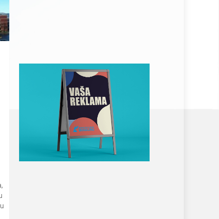
,
u
ju