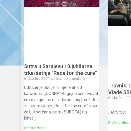
Sutra u Sarajevu 10.jubilarna
trka/šetnja “Race for the cure”
6. Oktobra 2017.
Nema komentara
Travnik: 
Udruženje oboljelih i liječenih od
Vlade SB
karcinoma „DONNA“ Bugojno učestvovat
6. Oktobra 20
će i ove godine u tradicionalnoj trci-šetnji
za ozdravljenje „Race for the cure“, koja
SAO
će biti održana sutra (SUBOTA) na
JAVNOS
lokaciji
Pročitaj više »
Pročitaj više »