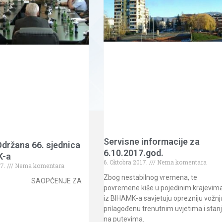
Servisne informacije za
Održana 66. sjednica
6.10.2017.god.
K-a
6. Oktobra 2017.
Nema komentara
17.
Nema komentara
Zbog nestabilnog vremena, te
PĆENJE ZA
povremene kiše u pojedinim krajevima
T
iz BIHAMK-a savjetuju oprezniju vožnj
prilagođenu trenutnim uvjetima i stan
na putevima.