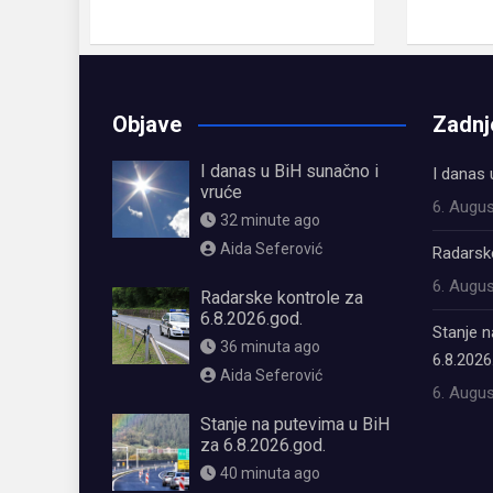
Objave
Zadnj
I danas u BiH sunačno i
I danas 
vruće
6. Augus
32 minute ago
Aida Seferović
Radarske
6. Augus
Radarske kontrole za
6.8.2026.god.
Stanje n
36 minuta ago
6.8.2026
Aida Seferović
6. Augus
Stanje na putevima u BiH
za 6.8.2026.god.
40 minuta ago