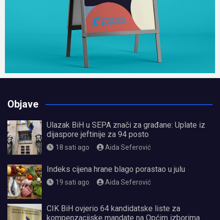
Objave
Ulazak BiH u SEPA znači za građane: Uplate iz
dijaspore jeftinije za 94 posto
18 sati ago
Aida Seferović
Indeks cijena hrane blago porastao u julu
19 sati ago
Aida Seferović
CIK BiH ovjerio 64 kandidatske liste za
kompenzacijske mandate na Općim izborima