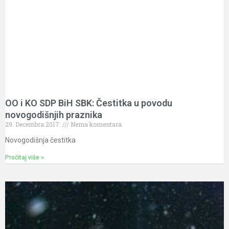
OO i KO SDP BiH SBK: Čestitka u povodu
novogodišnjih praznika
29. Decembra 2017.
Nema komentara
Novogodišnja čestitka
Pročitaj više »